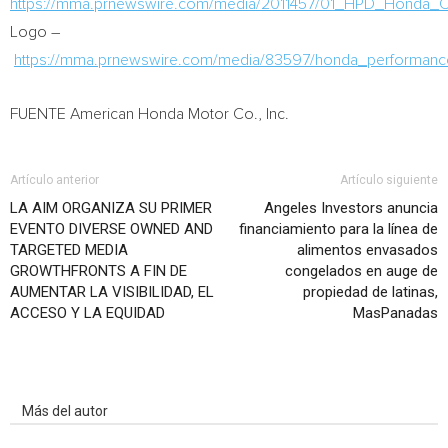
https://mma.prnewswire.com/media/2011457/01_HPD_Honda_C
Logo –
https://mma.prnewswire.com/media/83597/honda_performanc
FUENTE American Honda Motor Co., Inc.
Artículo anterior
Artículo siguiente
LA AIM ORGANIZA SU PRIMER
Angeles Investors anuncia
EVENTO DIVERSE OWNED AND
financiamiento para la línea de
TARGETED MEDIA
alimentos envasados
GROWTHFRONTS A FIN DE
congelados en auge de
AUMENTAR LA VISIBILIDAD, EL
propiedad de latinas,
ACCESO Y LA EQUIDAD
MasPanadas
Artículo relacionados
Más del autor