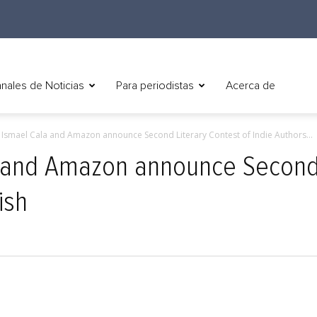
nales de Noticias
Para periodistas
Acerca de
) Ismael Cala and Amazon announce Second Literary Contest of Indie Authors...
a and Amazon announce Second 
ish