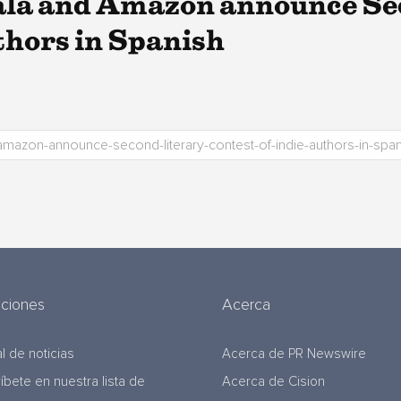
ala and Amazon announce Se
thors in Spanish
uciones
Acerca
l de noticias
Acerca de PR Newswire
ríbete en nuestra lista de
Acerca de Cision