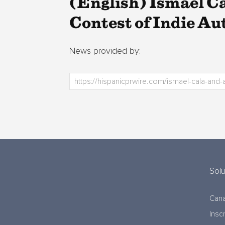
(English) Ismael C
Contest of Indie Au
News provided by:
Sol
Cana
Insc