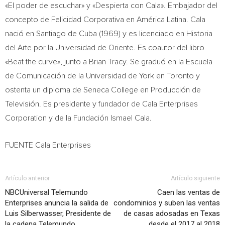
«El poder de escuchar» y «Despierta con Cala». Embajador del
concepto de Felicidad Corporativa en América Latina. Cala
nació en
Santiago de Cuba
(1969) y es licenciado en
Historia
del Arte
por la Universidad de Oriente. Es coautor del libro
«Beat the curve», junto a
Brian Tracy
. Se graduó en la Escuela
de Comunicación de la Universidad de
York
en
Toronto
y
ostenta un diploma de
Seneca College
en Producción de
Televisión. Es presidente y fundador de Cala Enterprises
Corporation y de la Fundación
Ismael Cala
.
FUENTE Cala Enterprises
Artículo anterior
Artículo siguiente
NBCUniversal Telemundo
Caen las ventas de
Enterprises anuncia la salida de
condominios y suben las ventas
Luis Silberwasser, Presidente de
de casas adosadas en Texas
la cadena Telemundo
desde el 2017 al 2018