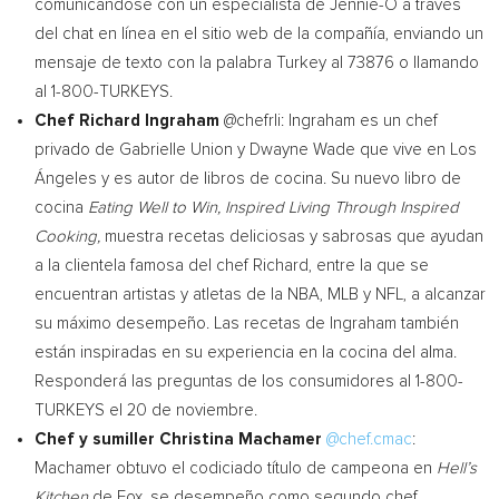
comunicándose con un especialista de Jennie-O a través
del chat en línea en el sitio web de la compañía, enviando un
mensaje de texto con la palabra
Turkey
al 73876 o llamando
al 1-800-TURKEYS.
Chef
Richard Ingraham
@chefrli: Ingraham es un chef
privado de
Gabrielle Union
y
Dwayne Wade
que vive en Los
Ángeles y es autor de libros de cocina. Su nuevo libro de
cocina
Eating Well to Win, Inspired Living Through Inspired
Cooking,
muestra recetas deliciosas y sabrosas que ayudan
a la clientela famosa del chef Richard, entre la que se
encuentran artistas y atletas de la NBA, MLB y NFL, a alcanzar
su máximo desempeño. Las recetas de Ingraham también
están inspiradas en su experiencia en la cocina del alma.
Responderá las preguntas de los consumidores al 1-800-
TURKEYS el 20 de noviembre.
Chef y sumiller
Christina Machamer
@chef.cmac
:
Machamer obtuvo el codiciado título de campeona en
Hell’s
Kitchen
de Fox, se desempeño como segundo chef