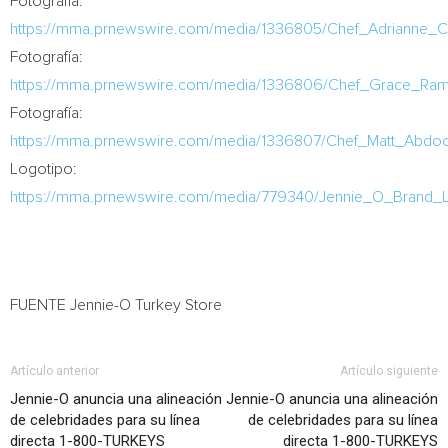
Fotografía:
https://mma.prnewswire.com/media/1336805/Chef_Adrianne_C
Fotografía:
https://mma.prnewswire.com/media/1336806/Chef_Grace_Rami
Fotografía:
https://mma.prnewswire.com/media/1336807/Chef_Matt_Abdoo
Logotipo:
https://mma.prnewswire.com/media/779340/Jennie_O_Brand_
FUENTE Jennie-O Turkey Store
Artículo anterior
Artículo siguiente
Jennie-O anuncia una alineación
Jennie-O anuncia una alineación
de celebridades para su línea
de celebridades para su línea
directa 1-800-TURKEYS
directa 1-800-TURKEYS