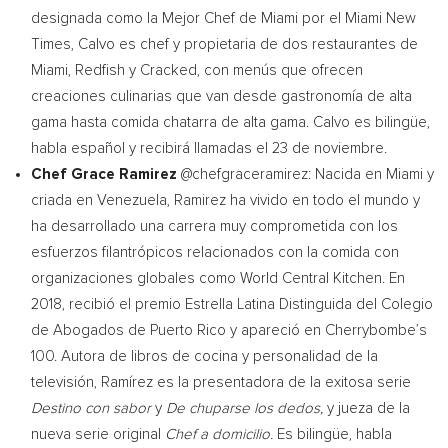
designada como la Mejor Chef de
Miami
por el Miami New
Times, Calvo es chef y propietaria de dos restaurantes de
Miami
, Redfish y Cracked, con menús que ofrecen
creaciones culinarias que van desde gastronomía de alta
gama hasta comida chatarra de alta gama. Calvo es bilingüe,
habla español y recibirá llamadas el 23 de noviembre.
Chef
Grace Ramirez
@chefgraceramirez: Nacida en
Miami
y
criada en
Venezuela
, Ramirez ha vivido en todo el mundo y
ha desarrollado una carrera muy comprometida con los
esfuerzos filantrópicos relacionados con la comida con
organizaciones globales como World Central Kitchen. En
2018, recibió el premio Estrella Latina Distinguida del Colegio
de Abogados de
Puerto Rico
y apareció en Cherrybombe’s
100. Autora de libros de cocina y personalidad de la
televisión, Ramírez es la presentadora de la exitosa serie
Destino con sabor
y
De chuparse los dedos,
y jueza de la
nueva serie original
Chef a domicilio.
Es bilingüe, habla