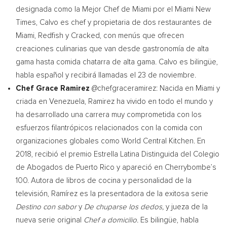
designada como la Mejor Chef de
Miami
por el Miami New
Times, Calvo es chef y propietaria de dos restaurantes de
Miami
, Redfish y Cracked, con menús que ofrecen
creaciones culinarias que van desde gastronomía de alta
gama hasta comida chatarra de alta gama. Calvo es bilingüe,
habla español y recibirá llamadas el 23 de noviembre.
Chef
Grace Ramirez
@chefgraceramirez: Nacida en
Miami
y
criada en
Venezuela
, Ramirez ha vivido en todo el mundo y
ha desarrollado una carrera muy comprometida con los
esfuerzos filantrópicos relacionados con la comida con
organizaciones globales como World Central Kitchen. En
2018, recibió el premio Estrella Latina Distinguida del Colegio
de Abogados de
Puerto Rico
y apareció en Cherrybombe’s
100. Autora de libros de cocina y personalidad de la
televisión, Ramírez es la presentadora de la exitosa serie
Destino con sabor
y
De chuparse los dedos,
y jueza de la
nueva serie original
Chef a domicilio.
Es bilingüe, habla