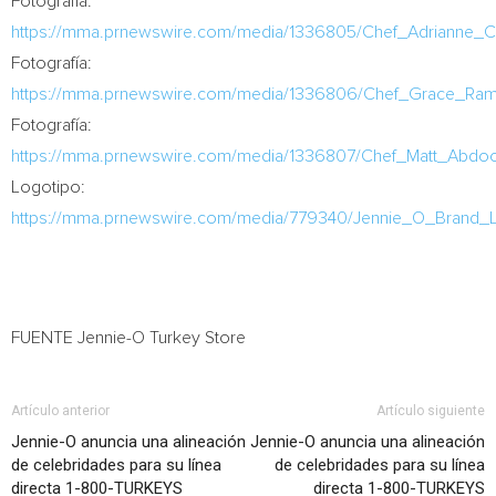
Fotografía:
https://mma.prnewswire.com/media/1336805/Chef_Adrianne_C
Fotografía:
https://mma.prnewswire.com/media/1336806/Chef_Grace_Rami
Fotografía:
https://mma.prnewswire.com/media/1336807/Chef_Matt_Abdoo
Logotipo:
https://mma.prnewswire.com/media/779340/Jennie_O_Brand_
FUENTE Jennie-O Turkey Store
Artículo anterior
Artículo siguiente
Jennie-O anuncia una alineación
Jennie-O anuncia una alineación
de celebridades para su línea
de celebridades para su línea
directa 1-800-TURKEYS
directa 1-800-TURKEYS