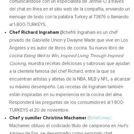
comunicándose con un especialista de Jennie-O a través
del chat en línea en el sitio web de la compañía, enviando un
mensaje de texto con la palabra
Turkey
al 73876 o llamando
al 1-800-TURKEYS.
Chef
Richard Ingraham
@chefrli: Ingraham es un chef
privado de
Gabrielle Union
y
Dwayne Wade
que vive en Los
Ángeles y es autor de libros de cocina. Su nuevo libro de
cocina
Eating Well to Win, Inspired Living Through Inspired
Cooking,
muestra recetas deliciosas y sabrosas que ayudan
a la clientela famosa del chef Richard, entre la que se
encuentran artistas y atletas de la NBA, MLB y NFL, a alcanzar
su máximo desempeño. Las recetas de Ingraham también
están inspiradas en su experiencia en la cocina del alma.
Responderá las preguntas de los consumidores al 1-800-
TURKEYS el 20 de noviembre.
Chef y sumiller
Christina Machamer
@chef.cmac
:
Machamer obtuvo el codiciado título de campeona en
Hell’s
Kitchen
de Fox, se desempeño como segundo chef