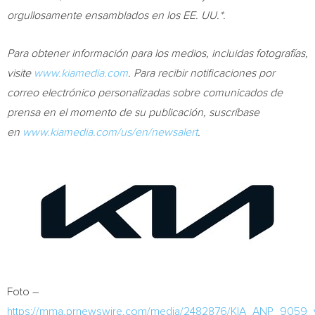
orgullosamente ensamblados en los EE. UU.*.
Para obtener información para los medios, incluidas fotografías,
visite
www.kiamedia.com
. Para recibir notificaciones por
correo electrónico personalizadas sobre comunicados de
prensa en el momento de su publicación, suscríbase
en
www.kiamedia.com/us/en/newsalert
.
Foto –
https://mma.prnewswire.com/media/2482876/KIA_ANP_9059_v