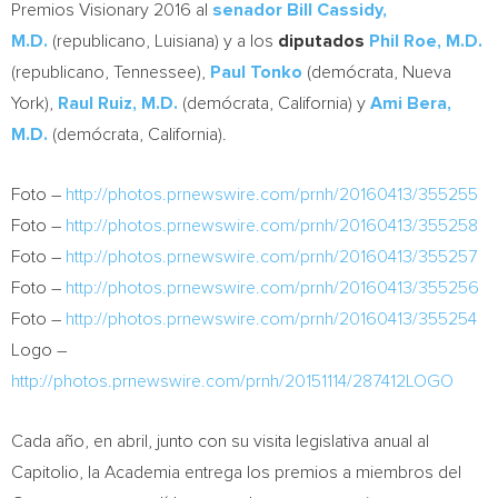
Premios Visionary 2016 al
senador Bill Cassidy,
M.D.
(republicano, Luisiana) y a los
diputados
Phil Roe, M.D.
(republicano,
Tennessee
),
Paul Tonko
(demócrata,
Nueva
York
),
Raul Ruiz, M.D.
(demócrata,
California
) y
Ami Bera,
M.D.
(demócrata,
California
).
Foto –
http://photos.prnewswire.com/prnh/20160413/355255
Foto –
http://photos.prnewswire.com/prnh/20160413/355258
Foto –
http://photos.prnewswire.com/prnh/20160413/355257
Foto –
http://photos.prnewswire.com/prnh/20160413/355256
Foto –
http://photos.prnewswire.com/prnh/20160413/355254
Logo –
http://photos.prnewswire.com/prnh/20151114/287412LOGO
Cada año, en abril, junto con su visita legislativa anual al
Capitolio, la Academia entrega los premios a miembros del