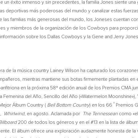
un éxito inmenso y sin precedentes, la familia Jones siente una gr
icias deportivas más poderosas del mundo y canalizar estas fuerz
 las familias más generosas del mundo, los Joneses cuentan con e
res y miembros de la organización de los Cowboys para proporci
 información sobre los Dallas Cowboys y la Gene and Jerry Jones
era de la música country
Lainey Wilson
ha capturado los corazones 
ompañeros, mientras mantiene sus botas firmemente plantadas en e
nfitriona en la próxima 58ª edición anual de los Premios CMA ju
ta Femenina del Año, Sencillo del Año («Watermelon Moonshine»), 
º
Mejor Álbum Country (
Bell Bottom Country
) en los 66
Premios Gr
o,
Whirlwind
, en agosto. Aclamada por
The Tennessean
como «el
illboard
200 de todos los géneros y en el #13 en la lista de álbu
mente. El álbum ofrece una exploración audazmente honesta de la v