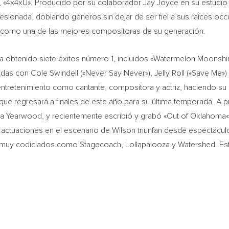
l, «4x4xU». Producido por su colaborador
Jay Joyce
en su estudio
onada, doblando géneros sin dejar de ser fiel a sus raíces occid
apel como una de las mejores compositoras de su generación.
ha obtenido siete éxitos número 1, incluidos «Watermelon Moonshi
s con Cole Swindell («Never Say Never»), Jelly Roll («Save Me») y
entretenimiento como cantante, compositora y actriz, haciendo su
a que regresará a finales de este año para su última temporada. A p
ha Yearwood
, y recientemente escribió y grabó «Out of
Oklahoma
as actuaciones en el escenario de Wilson triunfan desde espectác
 muy codiciados como Stagecoach, Lollapalooza y Watershed. Este