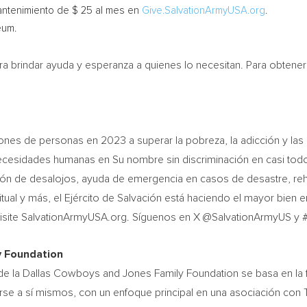
antenimiento de
$ 25
al mes en
Give.SalvationArmyUSA.org
.
eum.
 brindar ayuda y esperanza a quienes lo necesitan. Para obtener
llones de personas en 2023 a superar la pobreza, la adicción y la
 necesidades humanas en Su nombre sin discriminación en casi to
nción de desalojos, ayuda de emergencia en casos de desastre, re
ritual y más, el Ejército de Salvación está haciendo el mayor bie
, visite SalvationArmyUSA.org. Síguenos en X @SalvationArmyUS
y Foundation
n de la Dallas Cowboys and Jones Family Foundation se basa en la f
rse a sí mismos, con un enfoque principal en una asociación con 