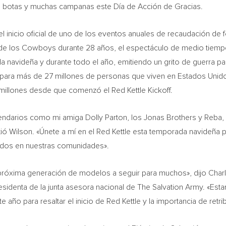
 botas y muchas campanas este Día de Acción de Gracias.
el inicio oficial de uno de los eventos anuales de recaudación 
n de los Cowboys durante 28 años, el espectáculo de medio tiempo 
 navideña y durante todo el año, emitiendo un grito de guerra par
para más de 27 millones de personas que viven en Estados Unido
millones desde que comenzó el Red Kettle Kickoff.
egendarios como mi amiga
Dolly Parton
, los
Jonas Brothers
y Reba, 
ió Wilson. «Únete a mí en el
Red Kettle
esta temporada navideña 
tados en nuestras comunidades».
próxima generación de modelos a seguir para muchos», dijo
Char
esidenta de la junta asesora nacional de The Salvation Army. «Es
 año para resaltar el inicio de
Red Kettle
y la importancia de retri