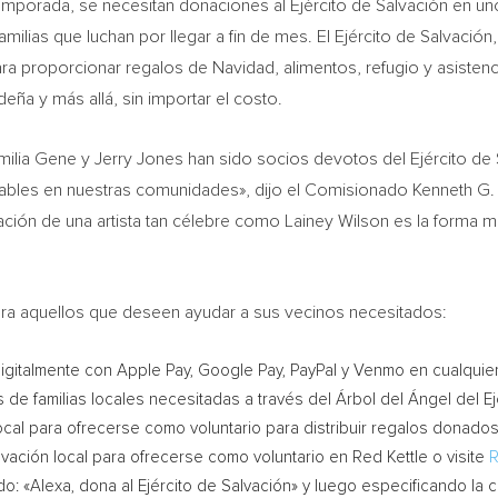
mporada, se necesitan donaciones al Ejército de Salvación en un
amilias que luchan por llegar a fin de mes. El Ejército de Salvació
ara proporcionar regalos de Navidad, alimentos, refugio y asistenci
ña y más allá, sin importar el costo.
milia Gene
y
Jerry Jones
han sido socios devotos del Ejército de 
rables en nuestras comunidades», dijo el Comisionado Kenneth G.
ación de una artista tan célebre como
Lainey Wilson
es la forma m
ara aquellos que deseen ayudar a sus vecinos necesitados:
gitalmente con Apple Pay, Google Pay, PayPal y Venmo en cualquie
 de familias locales necesitadas a través del Árbol del Ángel del E
ocal para ofrecerse como voluntario para distribuir regalos donado
lvación local para ofrecerse como voluntario en
Red Kettle
o visite
R
: «Alexa, dona al Ejército de Salvación» y luego especificando la c