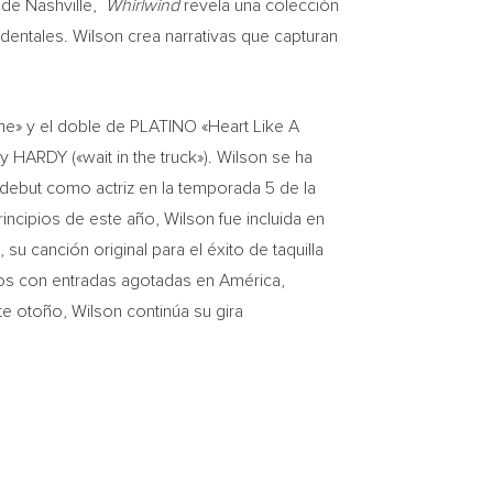
 de Nashville,
Whirlwind
revela una colección
entales. Wilson crea narrativas que capturan
ne» y el doble de PLATINO «Heart Like A
 HARDY («wait in the truck»). Wilson se ha
 debut como actriz en la temporada 5 de la
rincipios de este año, Wilson fue incluida en
«, su canción original para el éxito de taquilla
ulos con entradas agotadas en América,
 otoño, Wilson continúa su gira