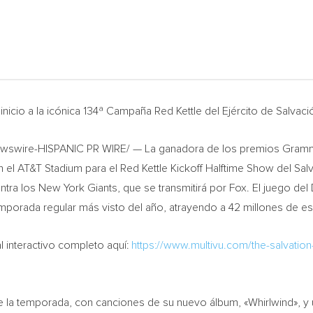
 inicio a la icónica 134ª Campaña Red Kettle del Ejército de Salvaci
swire-HISPANIC PR WIRE/ — La ganadora de los premios Grammy,
en el AT&T Stadium para el Red Kettle Kickoff Halftime Show del Sal
ra los New York Giants, que se transmitirá por Fox. El juego del
mporada regular más visto del año, atrayendo a 42 millones de 
 interactivo completo aquí:
https://www.multivu.com/the-salvation
e la temporada, con canciones de su nuevo álbum, «Whirlwind», y u