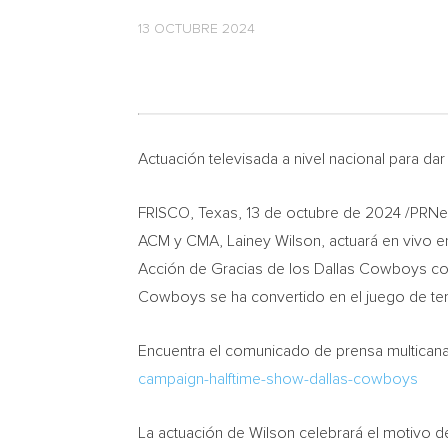
13 OCTUBRE 2024
Actuación televisada a nivel nacional para dar
FRISCO, Texas
,
13 de octubre de 2024
/PRNew
ACM y CMA,
Lainey Wilson
, actuará en vivo 
Acción de
Gracias de
los Dallas Cowboys cont
Cowboys se ha convertido en el juego de te
Encuentra el comunicado de prensa multicanal
campaign-halftime-show-dallas-cowboys
La actuación de Wilson celebrará el motivo d