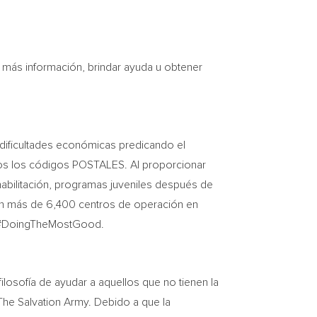
 más información, brindar ayuda u obtener
s dificultades económicas predicando el
dos los códigos POSTALES. Al proporcionar
habilitación, programas juveniles después de
n en más de 6,400 centros de operación en
 y #DoingTheMostGood.
ilosofía de ayudar a aquellos que no tienen la
The Salvation Army. Debido a que la