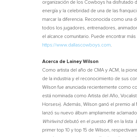
organización de los Cowboys ha disfrutado de 
energía y la celebridad de una de las franqu
marcar la diferencia. Reconocida como una de
todos los jugadores, entrenadores, animado
el alcance comunitario. Puede encontrar más
https://www.dallascowboys.com
.
Acerca de
Lainey Wilson
Como
artista del año de CMA y ACM, la pion
de la industria y el reconocimiento de sus c
Wilson fue anunciada recientemente como coa
está nominada como Artista del Año, Vocalis
Horses»). Además, Wilson ganó el premio al 
lanzó su nuevo álbum ampliamente aclamad
Whirlwind
debutó en el puesto #8 en la lista
B
primer top 10 y top 15 de Wilson, respectiva