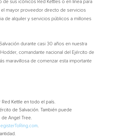
o de sus icónicos
Red Kettles
o en línea para
n, el mayor proveedor directo de servicios
a de alquiler y servicios públicos a millones
Salvación durante casi 30 años en nuestra
 Hodder, comandante nacional del Ejército de
ás maravillosa de comenzar esta importante
r
Red Kettle
en todo el país.
jército de Salvación. También puede
s de
Angel Tree
.
egisterToRing.com
.
antidad.