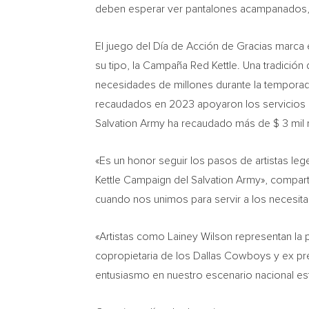
deben esperar ver pantalones acampanados,
El juego del Día de Acción de Gracias marca 
su tipo, la Campaña
Red Kettle
. Una tradició
necesidades de millones durante la temporada
recaudados en 2023 apoyaron los servicios 
Salvation Army ha recaudado más de
$ 3 mil
«Es un honor seguir los pasos de artistas l
Kettle Campaign del Salvation Army», compart
cuando nos unimos para servir a los necesi
«Artistas como
Lainey Wilson
representan la 
copropietaria de los Dallas Cowboys y ex pr
entusiasmo en nuestro escenario nacional este