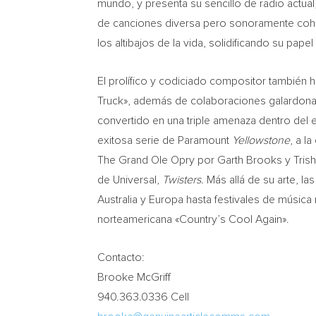
mundo, y presenta su sencillo de radio actua
de canciones diversa pero sonoramente cohesi
los altibajos de la vida, solidificando su p
El prolífico y codiciado compositor también 
Truck», además de colaboraciones galardonada
convertido en una triple amenaza dentro del 
exitosa serie de Paramount
Yellowstone
, a l
The Grand Ole Opry por
Garth Brooks
y
Tris
de Universal,
Twisters.
Más allá de su arte, l
Australia
y Europa hasta festivales de música
norteamericana «Country’s Cool Again».
Contacto:
Brooke McGriff
940.363.0336 Cell