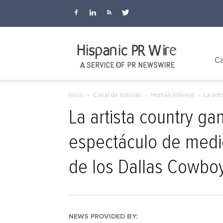
Hispanic
Ca
Inicio
Canal de noticias
Human Interest
La art
PR
La artista country g
espectáculo de medio
Wire
de los Dallas Cowbo
NEWS PROVIDED BY: