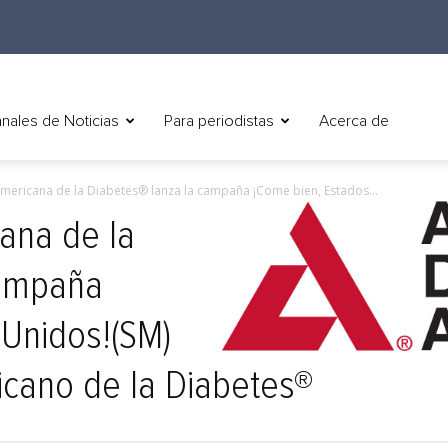
nales de Noticias
Para periodistas
Acerca de
mericana de la Diabetes® lanza la campaña ¡Come bien, Estados...
ana de la
campaña
 Unidos!(SM)
icano de la Diabetes®