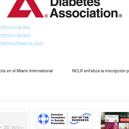
20151103/283412
20151103/283413
/20141105/156803LOGO
ta en el Miami International
NCLR enfatiza la inscripción 