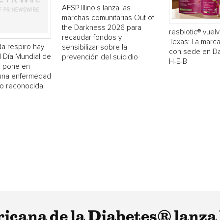
AFSP Illinois lanza las
marchas comunitarias Out of
the Darkness 2026 para
resbiotic® vuelv
recaudar fondos y
Texas: La marc
a respiro hay
sensibilizar sobre la
con sede en Dal
El Día Mundial de
prevención del suicidio
H-E-B
 pone en
 una enfermedad
o reconocida
icana de la Diabetes® lanza