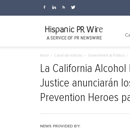
Hispanic
Ca
Inicio
Canal de noticias
Government & Politics
PR
La California Alcohol 
Justice anunciarán l
Wire
Prevention Heroes p
NEWS PROVIDED BY: