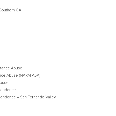
 Southern CA
stance Abuse
stance Abuse (NAPAFASA)
 Abuse
ependence
pendence – San Fernando Valley
n