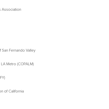
s Association
San Fernando Valley
in LA Metro (COPALM)
FY)
on of
California