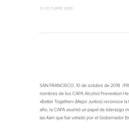
10 OCTUBRE 2018
SAN FRANCISCO
,
10 de octubre de 2018
/P
nombres de los CAPA Alcohol Prevention Her
«Better Together» (Mejor Juntos) reconoce la f
año, la CAPA asumió un papel de liderazgo mu
las
4am
que fue vetado por el Gobernador B