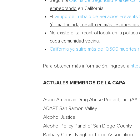
Según la
Oficina de Seguridad Vial de
Calif
empeorando
en
California
.
El
Grupo de Trabajo de Servicios Preventiv
(última llamada) resulta en más lesiones o
No existe el tal «control local» en la polít
cada comunidad vecina.
California
ya sufre más de 10,500 muertes r
Para obtener más información, ingrese a
http
ACTUALES MIEMBROS DE LA CAPA
Asian-American Drug Abuse Project, Inc. (AA
ADAPT San Ramon Valley
Alcohol Justice
Alcohol Policy Panel of
San Diego County
Barbary Coast Neighborhood Association