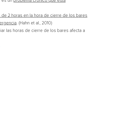
s es un
problema crónico que está
de 2 horas en la hora de cierre de los bares
mergencia
.
(Hahn et al., 2010)
iar las horas de cierre de los bares afecta a
.