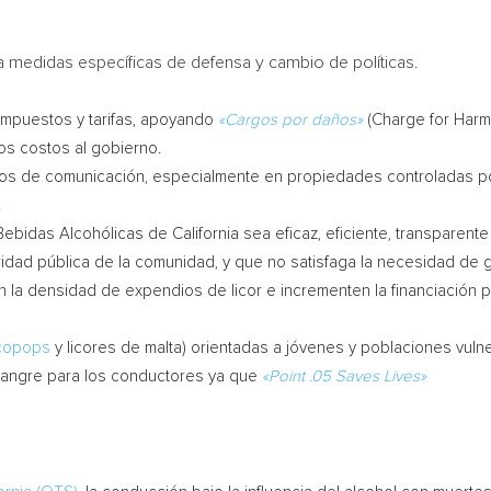
 a medidas específicas de defensa y cambio de políticas.
 impuestos y tarifas, apoyando
«Cargos por daños»
(Charge for Harm)
ros costos al gobierno.
os de comunicación, especialmente en propiedades controladas por
.
Bebidas Alcohólicas de
California
sea eficaz, eficiente, transparente
idad pública de la comunidad, y que no satisfaga la necesidad de g
an la densidad de expendios de licor e incrementen la financiación p
copops
y licores de malta) orientadas a jóvenes y poblaciones vuln
a sangre para los conductores ya que
«Point .05 Saves Lives»