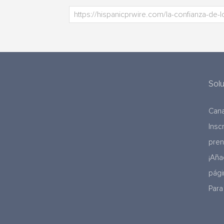
Sol
Cana
Insc
pre
¡Aña
pági
Para