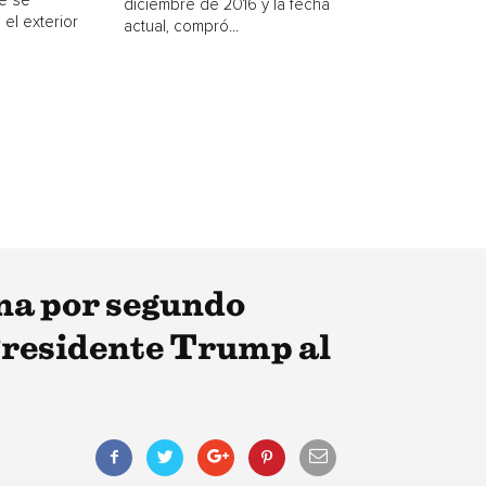
e se
diciembre de 2016 y la fecha
 el exterior
actual, compró...
ina por segundo
 Presidente Trump al