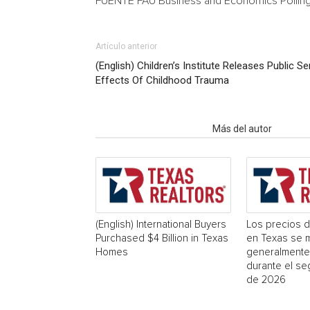
FUENTE FAU Business and Economics Polling I
Artículo anterior
(English) Children’s Institute Releases Public
Effects Of Childhood Trauma
Artículo relacionados
Más del autor
(English) International Buyers
Los precios d
Purchased $4 Billion in Texas
en Texas se 
Homes
generalmente
durante el se
de 2026