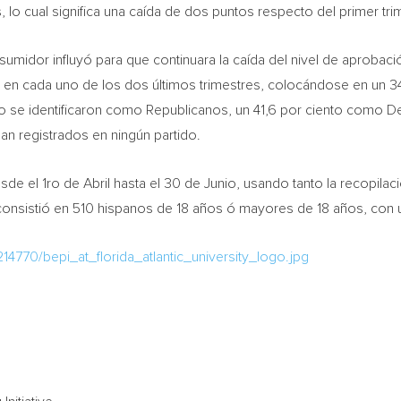
 lo cual significa una caída de dos puntos respecto del primer trim
nsumidor influyó para que continuara la caída del nivel de aprobac
s en cada uno de los dos últimos trimestres, colocándose en un 34
nto se identificaron como Republicanos, un 41,6 por ciento como 
an registrados en ningún partido.
sde el 1ro de Abril hasta el 30 de Junio, usando tanto la recopila
 consistió en 510 hispanos de 18 años ó mayores de 18 años, con 
4770/bepi_at_florida_atlantic_university_logo.jpg