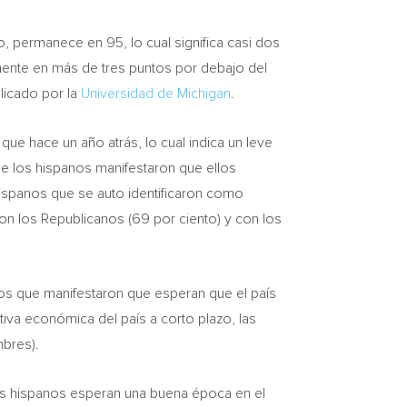
, permanece en 95, lo cual significa casi dos
lmente en más de tres puntos por debajo del
licado por la
Universidad de
Michigan
.
ue hace un año atrás, lo cual indica un leve
 de los hispanos manifestaron que ellos
 hispanos que se auto identificaron como
n los Republicanos (69 por ciento) y con los
os que manifestaron que esperan que el país
iva económica del país a corto plazo, las
mbres).
los hispanos esperan una buena época en el