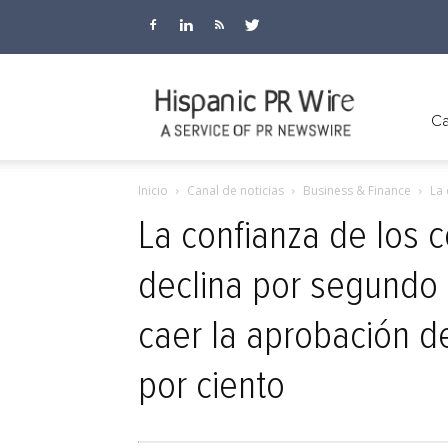
Hispanic
Ca
Inicio
Canal de noticias
Business & Finance
La 
PR
La confianza de los
declina por segundo 
Wire
caer la aprobación d
por ciento