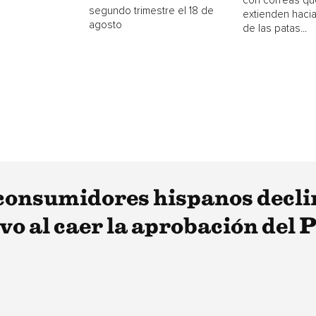
con correas qu
segundo trimestre el 18 de
extienden hacia
agosto
de las patas...
 consumidores hispanos decl
vo al caer la aprobación del