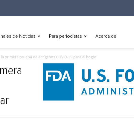
nales de Noticias
Para periodistas
Acerca de
a la primera prueba de antígenos COVID-19 para el hogar
rimera
ar