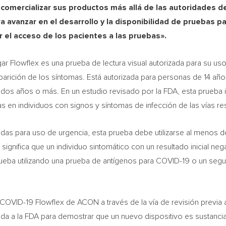
comercializar sus productos más allá de las autoridades d
 avanzar en el desarrollo y la disponibilidad de pruebas p
r el acceso de los pacientes a las pruebas».
r Flowflex es una prueba de lectura visual autorizada para su u
 aparición de los síntomas. Está autorizada para personas de 14 a
 dos años o más. En un estudio revisado por la FDA, esta prueba i
as en individuos con signos y síntomas de infección de las vías re
adas para uso de urgencia, esta prueba debe utilizarse al menos d
 significa que un individuo sintomático con un resultado inicial 
rueba utilizando una prueba de antígenos para COVID-19 o un se
OVID-19 Flowflex de ACON a través de la vía de revisión previa a 
tada a la FDA para demostrar que un nuevo dispositivo es sustancia