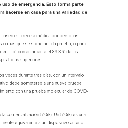
e uso de emergencia. Esto forma parte
ara hacerse en casa para una variedad de
so casero sin receta médica por personas
ños o más que se sometan a la prueba, o para
dentificó correctamente el 89.8 % de las
spiratorias superiores.
os veces durante tres días, con un intervalo
negativo debe someterse a una nueva prueba
guimiento con una prueba molecular de COVID-
la comercialización 510(k). Un 510(k) es una
lmente equivalente a un dispositivo anterior