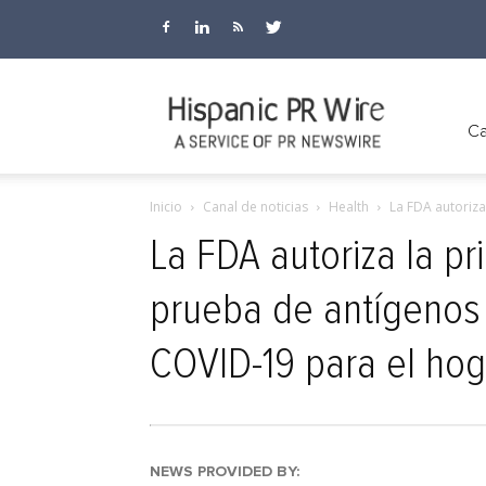
Hispanic
Ca
Inicio
Canal de noticias
Health
La FDA autoriz
PR
La FDA autoriza la p
prueba de antígenos
Wire
COVID-19 para el hog
NEWS PROVIDED BY: