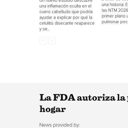
Un nuevo estudio descubre
una historia: 
una inflamación oculta en el
las NTM 2026
cuero cabelludo que podría
primer plano
ayudar a explicar por qué la
pulmonar poc
celulitis disecante reaparece
y se...
La FDA autoriza la
hogar
News provided by: