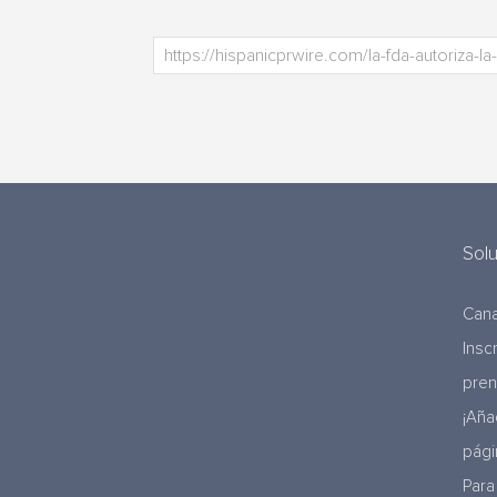
Sol
Cana
Insc
pre
¡Aña
pági
Para