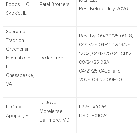
KX21223
Foods LLC
Patel Brothers
Best Before: July 2026
Skokie, IL
Supreme
Best By: 09/29/25 09E8;
Tradition,
04/17/25 04E11; 12/19/25
Greenbriar
12C2; 04/12/25 04ECB12;
International,
Dollar Tree
08/24/25 08A_ _;
Inc.
04/21/25 04E5; and
Chesapeake,
2025-09-22 09E20
VA
La Joya
El Chilar
F275EX1026;
Morelense,
Apopka, FL
D300EX1024
Baltimore, MD