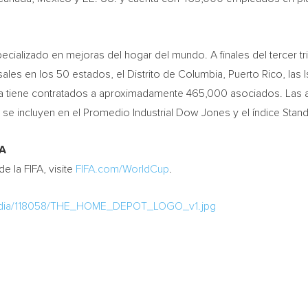
cializado en mejoras del hogar del mundo. A finales del tercer tr
ales en los 50 estados, el Distrito de
Columbia
,
Puerto Rico
, las
a tiene contratados a aproximadamente 465,000 asociados. Las 
 se incluyen en el Promedio Industrial Dow Jones y el índice Sta
FA
 la FIFA, visite
FIFA.com/WorldCup
.
media/118058/THE_HOME_DEPOT_LOGO_v1.jpg