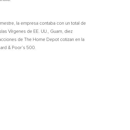
imestre, la empresa contaba con un total de
 Islas Vírgenes de EE. UU.,
Guam
, diez
acciones de The Home Depot cotizan en la
ndard & Poor’s 500.