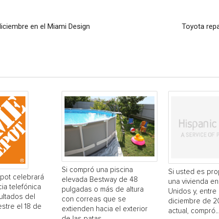
diciembre en el Miami Design
Toyota repa
Si compró una piscina
Si usted es pro
ot celebrará
elevada Bestway de 48
una vivienda en
ia telefónica
pulgadas o más de altura
Unidos y, entre 
ultados del
con correas que se
diciembre de 20
stre el 18 de
extienden hacia el exterior
actual, compró..
de las patas...