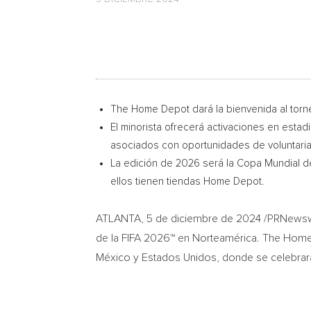
The Home Depot dará la bienvenida al torne
El minorista ofrecerá activaciones en estad
asociados con oportunidades de voluntari
La edición de 2026 será la Copa Mundial de
ellos tienen tiendas Home Depot.
ATLANTA
,
5 de diciembre de 2024
/PRNewswi
de la FIFA 2026™ en Norteamérica. The Home 
México y Estados Unidos, donde se celebrará e