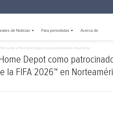
nales de Noticias
Para periodistas
Acerca de
FIFA recibe a The Home Depot como patrocinador oficial de la...
 Home Depot como patrocinador
de la FIFA 2026™ en Norteamér