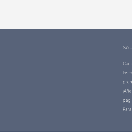
Sol
Cana
Insc
pre
¡Aña
pági
Para