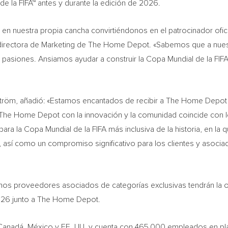
de la FIFA™ antes y durante la edición de 2026.
en nuestra propia cancha convirtiéndonos en el patrocinador ofici
y directora de Marketing de The Home Depot. «Sabemos que a nuest
 pasiones. Ansiamos ayudar a construir la Copa Mundial de la FIF
afström, añadió: «Estamos encantados de recibir a The Home Depot
 The Home Depot con la innovación y la comunidad coincide con 
ra la Copa Mundial de la FIFA más inclusiva de la historia, en la 
os, así como un compromiso significativo para los clientes y aso
os proveedores asociados de categorías exclusivas tendrán la op
2026 junto a The Home Depot.
anadá, México y EE. UU. y cuenta con 465,000 empleados en plan