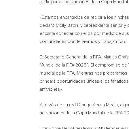
participar en activaciones de la Copa Mundial 
«Estamos encantados de recibir a los hinchas 
declaró
Molly Battin
, vicepresidenta sénior 
encanta conectar con ellos por medio de sus
comunidades donde vivimos y trabajamos».
El Secretario General de la FIFA, Mattias Gr
Mundial de la FIFA 2026″. El compromiso de
mundial de la FIFA. Mientras nos preparamos pa
brindará oportunidades únicas a los fanátic
anfitriones».
A través de su red Orange Apron Media, algun
activaciones de la Copa Mundial de la FIFA 
The Home Depot gestiona 2,345 tiendas en C