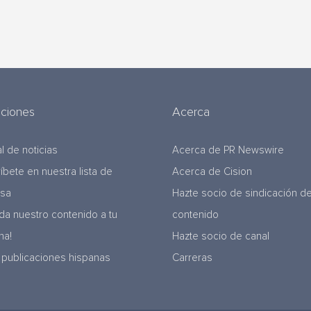
uciones
Acerca
l de noticias
Acerca de PR Newswire
ríbete en nuestra lista de
Acerca de Cision
nsa
Hazte socio de sindicación d
da nuestro contenido a tu
contenido
na!
Hazte socio de canal
 publicaciones hispanas
Carreras