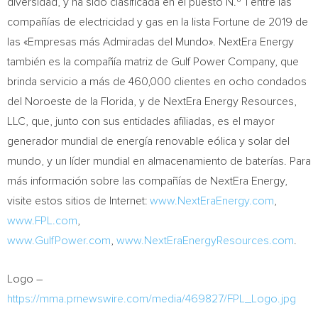
diversidad, y ha sido clasificada en el puesto N.º 1 entre las
compañías de electricidad y gas en la lista Fortune de 2019 de
las «Empresas más Admiradas del Mundo». NextEra Energy
también es la compañía matriz de Gulf Power Company, que
brinda servicio a más de 460,000 clientes en ocho condados
del Noroeste de la Florida, y de NextEra Energy Resources,
LLC, que, junto con sus entidades afiliadas, es el mayor
generador mundial de energía renovable eólica y solar del
mundo, y un líder mundial en almacenamiento de baterías. Para
más información sobre las compañías de NextEra Energy,
visite estos sitios de Internet:
www.NextEraEnergy.com
,
www.FPL.com
,
www.GulfPower.com
,
www.NextEraEnergyResources.com
.
Logo –
https://mma.prnewswire.com/media/469827/FPL_Logo.jpg