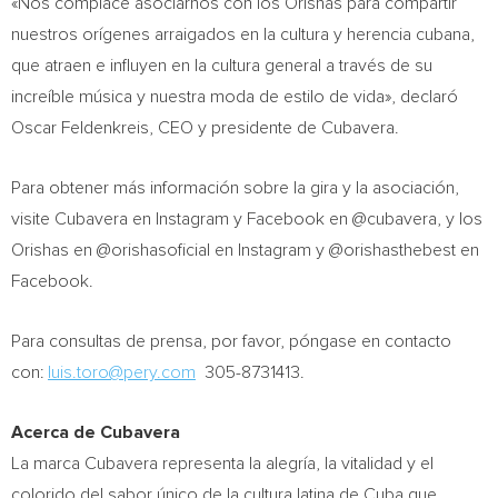
«Nos complace asociarnos con los Orishas para compartir
nuestros orígenes arraigados en la cultura y herencia cubana,
que atraen e influyen en la cultura general a través de su
increíble música y nuestra moda de estilo de vida», declaró
Oscar Feldenkreis
, CEO y presidente de Cubavera.
Para obtener más información sobre la gira y la asociación,
visite Cubavera en Instagram y Facebook en @cubavera, y los
Orishas en @orishasoficial en Instagram y @orishasthebest en
Facebook.
Para consultas de prensa, por favor, póngase en contacto
con:
luis.toro@pery.com
305-8731413.
Acerca de Cubavera
La marca Cubavera representa la alegría, la vitalidad y el
colorido del sabor único de la cultura latina de
Cuba
que