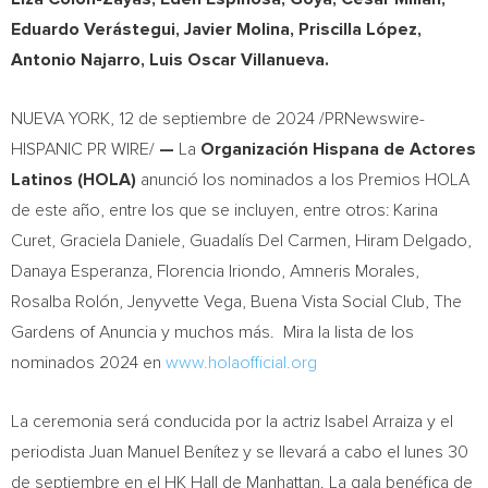
Eduardo Verástegui,
Javier Molina
, Priscilla López,
Antonio Najarro
,
Luis Oscar Villanueva
.
NUEVA YORK
,
12 de septiembre de 2024
/PRNewswire-
HISPANIC PR WIRE/
—
La
Organización Hispana de Actores
Latinos (HOLA)
anunció los nominados a los Premios HOLA
de este año, entre los que se incluyen, entre otros:
Karina
Curet
,
Graciela Daniele
, Guadalís
Del Carmen
,
Hiram Delgado
,
Danaya Esperanza
,
Florencia Iriondo
,
Amneris Morales
,
Rosalba Rolón, Jenyvette Vega, Buena Vista Social Club, The
Gardens of Anuncia y muchos más.
Mira la
lista de los
nominados 2024 en
www.holaofficial.org
La ceremonia será conducida por la actriz
Isabel Arraiza
y el
periodista Juan Manuel Benítez y se llevará a cabo el lunes 30
de septiembre en el HK Hall de
Manhattan
. La gala benéfica de