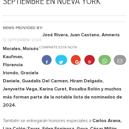
SEPTIEMBRE EN NUEVA YORK
NEWS PROVIDED BY:
José Rivera,
Juan Castano
,
Amneris
12 SEPTIEMBRE 2024
COMPARTE ESTA NOTA
Morales
, Moisés
Kaufman,
Florencia
Iriondo
,
Graciela
Daniele
, Guadalís
Del Carmen
,
Hiram Delgado
,
Jenyvette Vega,
Karina Curet
, Rosalba Rolón y muchos
más forman parte de la notable lista de nominados de
2024.
También se entregarán honores especiales a
Carlos Arana
,
Liza Colón-Zayas,
Eden Espinosa
, Goya, César Millán,