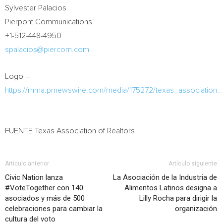
Sylvester Palacios
Pierpont Communications
+1-512-448-4950
spalacios@piercom.com
Logo –
https://mma.prnewswire.com/media/175272/texas_association_o
FUENTE Texas Association of Realtors
Artículo anterior
Artículo siguiente
Civic Nation lanza
La Asociación de la Industria de
#VoteTogether con 140
Alimentos Latinos designa a
asociados y más de 500
Lilly Rocha para dirigir la
celebraciones para cambiar la
organización
cultura del voto