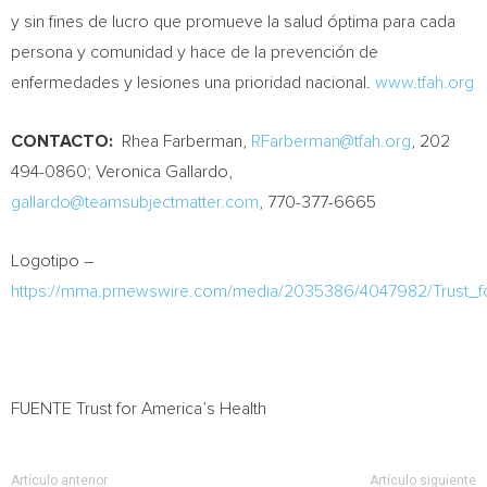
y sin fines de lucro que promueve la salud óptima para cada
persona y comunidad y hace de la prevención de
enfermedades y lesiones una prioridad nacional.
www.tfah.org
CONTACTO:
Rhea Farberman
,
RFarberman@tfah.org
, 202
494-0860;
Veronica Gallardo
,
gallardo@teamsubjectmatter.com
, 770-377-6665
Logotipo –
https://mma.prnewswire.com/media/2035386/4047982/Trust_f
FUENTE Trust for America’s Health
Artículo anterior
Artículo siguiente