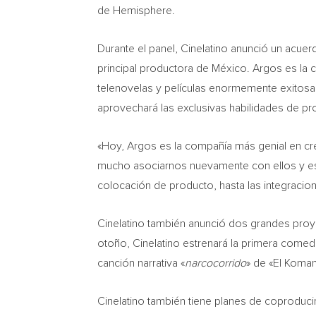
de Hemisphere.
Durante el panel, Cinelatino anunció un acuer
principal productora de México. Argos es la
telenovelas y películas enormemente exitosas
aprovechará las exclusivas habilidades de pr
«Hoy, Argos es la compañía más genial en cre
mucho asociarnos nuevamente con ellos y est
colocación de producto, hasta las integracion
Cinelatino también anunció dos grandes proyec
otoño, Cinelatino estrenará la primera comed
canción narrativa «
narcocorrido
» de «El Koma
Cinelatino también tiene planes de coproduci