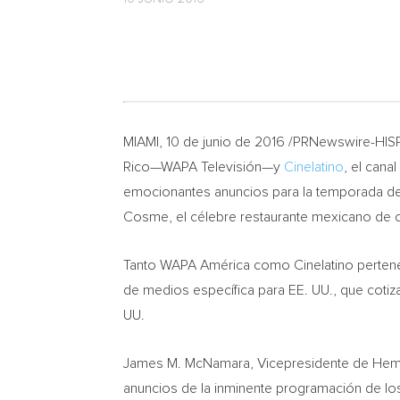
MIAMI
, 10 de junio de 2016 /PRNewswire-HI
Rico—WAPA Televisión—y
Cinelatino
, el cana
emocionantes anuncios para la temporada de t
Cosme, el célebre restaurante mexicano de
Tanto WAPA América como Cinelatino perten
de medios específica para EE. UU., que cotiza
UU.
James M. McNamara
, Vicepresidente de Hem
anuncios de la inminente programación de lo