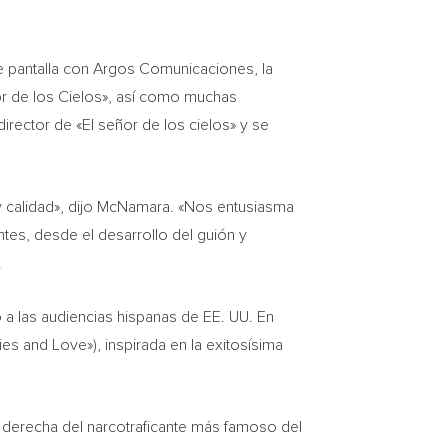
ple pantalla con Argos Comunicaciones, la
or de los Cielos», así como muchas
 director de «El señor de los cielos» y se
y calidad», dijo McNamara. «Nos entusiasma
es, desde el desarrollo del guión y
.
 a las audiencias hispanas de EE. UU. En
Lies and Love»), inspirada en la exitosísima
o derecha del narcotraficante más famoso del