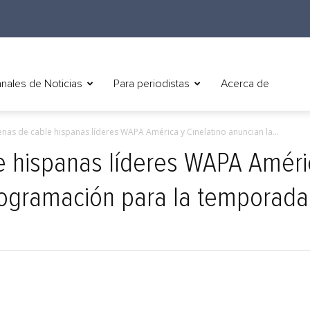
nales de Noticias
Para periodistas
Acerca de
nas de cable hispanas líderes WAPA América y Cinelatino anuncian la...
 hispanas líderes WAPA Améric
rogramación para la temporada