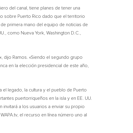
ro del canal, tiene planes de tener una
cto sobre
Puerto Rico
dado que el territorio
ra de primera mano del equipo de noticias de
 UU., como
Nueva York
,
Washington D.C.
,
«, dijo Ramos. «Siendo el segundo grupo
ca en la elección presidencial de este año,
a el legado, la cultura y el pueblo de
Puerto
antes puertorriqueños en la isla y en EE. UU.
 invitará a los usuarios a enviar su propio
 WAPA.tv, el recurso en línea número uno al