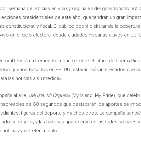
 semana de noticias en vivo y originales del galardonado noticie
s elecciones presidenciales de este año, que tendrán un gran impa
 constitucional y fiscal. El público podrá disfrutar de la cobertu
vo en el ciclo electoral desde ciudades hispanas claves en EE.
lectoral tendrá un tremendo impacto sobre el futuro de
Puerto Rico
rtorriqueños basados en EE. UU. estarán más interesados que nun
ará las noticias a su medida».
aña al aire, «
Mi Isla
, Mi Orgullo
» (
My Island
,
My Pride
), que celebr
ponsoreables de 60 segundos que destacarán los aportes de import
 comediantes, figuras del deporte y muchos otros. La campaña también
do su orgullo, y las historias aparecerán en las redes sociales y
noticias y entretenimiento.