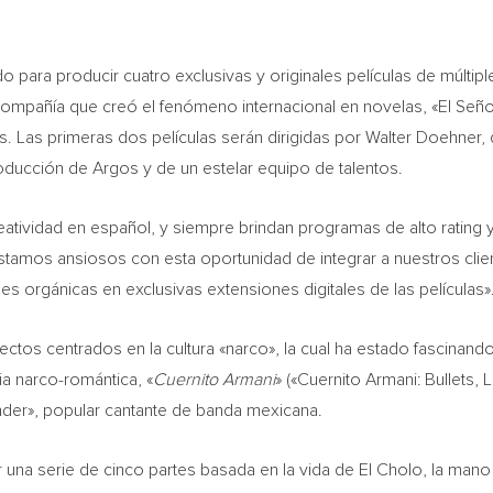
do para producir cuatro exclusivas y originales películas de múlti
 compañía que creó el fenómeno internacional en novelas, «El Señ
. Las primeras dos películas serán dirigidas por
Walter Doehner
,
oducción de Argos y de un estelar equipo de talentos.
atividad en español, y siempre brindan programas de alto rating 
amos ansiosos con esta oportunidad de integrar a nuestros client
es orgánicas en exclusivas extensiones digitales de las películas»
tos centrados en la cultura «narco», la cual ha estado fascinando
ia narco-romántica, «
Cuernito Armani
» («Cuernito Armani: Bullets, 
nder», popular cantante de banda mexicana.
r una serie de cinco partes basada en la vida de El Cholo, la man