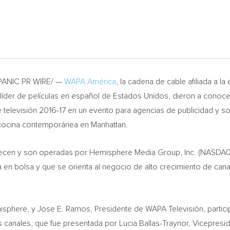
SPANIC PR WIRE/ —
WAPA América
, la cadena de cable afiliada a l
l líder de películas en español de Estados Unidos, dieron a conoc
elevisión 2016-17 en un evento para agencias de publicidad y soci
 cocina contemporánea en
Manhattan
.
ecen y son operadas por Hemisphere Media Group, Inc. (NASDAQ:
 en bolsa y que se orienta al negocio de alto crecimiento de cana
isphere, y
Jose E. Ramos
, Presidente de WAPA Televisión, partic
s canales, que fue presentada por
Lucia Ballas-Traynor
, Vicepresi