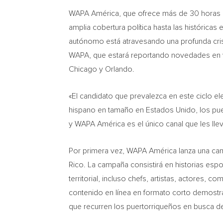
WAPA América, que ofrece más de 30 horas por
amplia cobertura política hasta las histórica
autónomo está atravesando una profunda crisis
WAPA, que estará reportando novedades en vi
Chicago
y
Orlando
.
«El candidato que prevalezca en este ciclo e
hispano en tamaño en Estados Unido, los pue
y WAPA América es el único canal que les llev
Por primera vez, WAPA América lanza una camp
Rico
. La campaña consistirá en historias es
territorial, incluso chefs, artistas, actores,
contenido en línea en formato corto demostran
que recurren los puertorriqueños en busca de 