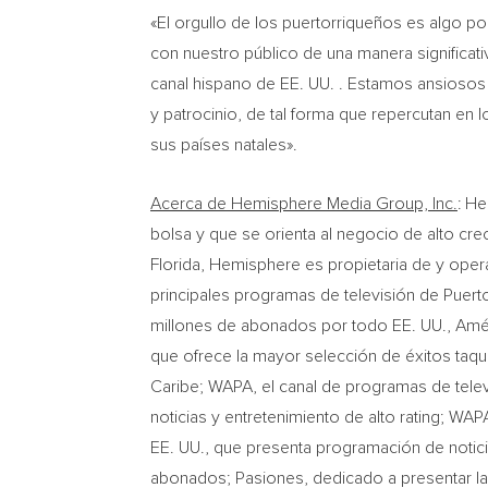
«El orgullo de los puertorriqueños es algo p
con nuestro público de una manera significat
canal hispano de EE. UU. . Estamos ansiosos
y patrocinio, de tal forma que repercutan en 
sus países natales».
Acerca de Hemisphere Media Group, Inc.
: H
bolsa y que se orienta al negocio de alto cre
Florida
, Hemisphere es propietaria de y oper
principales programas de televisión de
Puert
millones de abonados por todo EE. UU., Amér
que ofrece la mayor selección de éxitos taqu
Caribe; WAPA, el canal de programas de telev
noticias y entretenimiento de alto rating; WA
EE. UU., que presenta programación de notici
abonados; Pasiones, dedicado a presentar la