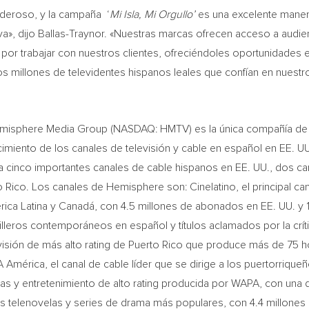
oderoso, y la campaña ‘
Mi Isla
, Mi Orgullo’
es una excelente maner
iva», dijo Ballas-Traynor. «Nuestras marcas ofrecen acceso a audi
 por trabajar con nuestros clientes, ofreciéndoles oportunidades
los millones de televidentes hispanos leales que confían en nuest
emisphere Media Group (NASDAQ: HMTV) es la única compañía de m
cimiento de los canales de televisión y cable en español en EE. U
a cinco importantes canales de cable hispanos en EE. UU., dos ca
o Rico
. Los canales de Hemisphere son: Cinelatino, el principal c
ica Latina y Canadá, con 4.5 millones de abonados en EE. UU. y 
illeros contemporáneos en español y títulos aclamados por la crít
isión de más alto rating de
Puerto Rico
que produce más de 75 h
PA América, el canal de cable líder que se dirige a los puertorriq
as y entretenimiento de alto rating producida por WAPA, con una d
s telenovelas y series de drama más populares, con 4.4 millones