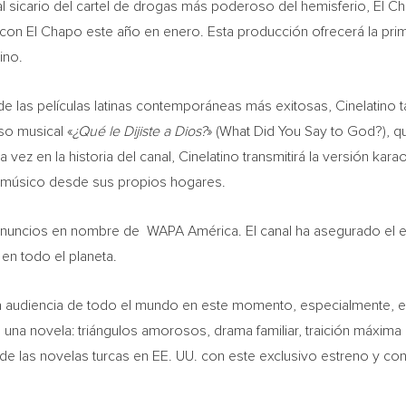
 sicario del cartel de drogas más poderoso del hemisferio, El Ch
 con El Chapo este año en enero. Esta producción ofrecerá la prim
ino.
e las películas latinas contemporáneas más exitosas, Cinelatino t
so musical «
¿Qué le Dijiste a Dios?
» (What Did You Say to God?), 
a vez en la historia del canal, Cinelatino transmitirá la versión ka
l músico desde sus propios hogares.
ncios en nombre de WAPA América. El canal ha asegurado el estr
en todo el planeta.
 audiencia de todo el mundo en este momento, especialmente, entre
una novela: triángulos amorosos, drama familiar, traición máxima e
 de las novelas turcas en EE. UU. con este exclusivo estreno y co