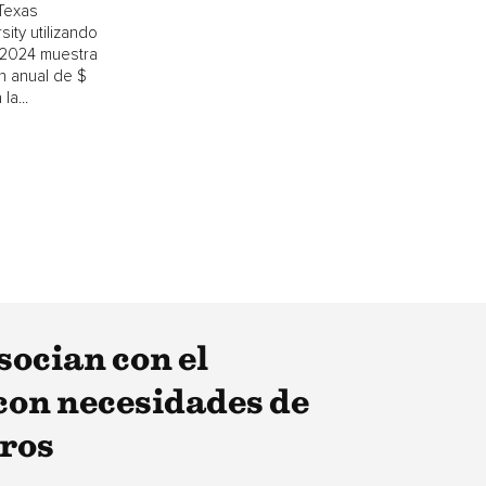
Texas
ity utilizando
-2024 muestra
n anual de $
la...
socian con el
 con necesidades de
eros