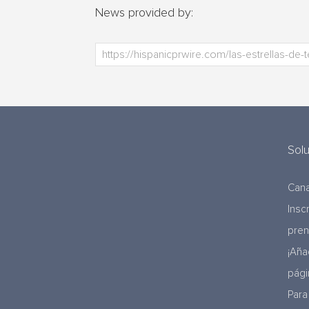
News provided by:
Sol
Cana
Insc
pre
¡Aña
pági
Para