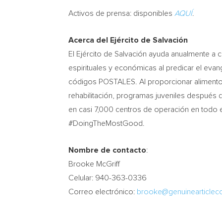
Activos de prensa: disponibles
AQUÍ
.
Acerca del Ejército de Salvación
El Ejército de Salvación ayuda anualmente a c
espirituales y económicas al predicar el eva
códigos POSTALES. Al proporcionar alimentos
rehabilitación, programas juveniles después d
en casi 7,000 centros de operación en todo el
#DoingTheMostGood.
Nombre de contacto
:
Brooke McGriff
Celular: 940-363-0336
Correo electrónico:
brooke@genuinearticle