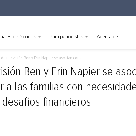
nales de Noticias
Para periodistas
Acerca de
 de televisión Ben y Erin Napier se asocian con el...
visión Ben y Erin Napier se asoc
r a las familias con necesidade
desafíos financieros