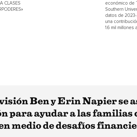
 A CLASES
económico de 
RPODERES»
Southern Univers
datos de 2023
una contribució
1.6 mil millones a 
evisión Ben y Erin Napier se a
ón para ayudar a las familias
 en medio de desafíos financi