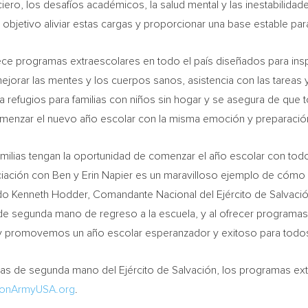
iero, los desafíos académicos, la salud mental y las inestabilidad
 objetivo aliviar estas cargas y proporcionar una base estable para
ce programas extraescolares en todo el país diseñados para inspir
jorar las mentes y los cuerpos sanos, asistencia con las tareas y
a refugios para familias con niños sin hogar y se asegura de que 
omenzar el nuevo año escolar con la misma emoción y preparación
amilias tengan la oportunidad de comenzar el año escolar con todo
ciación con Ben y
Erin Napier
es un maravilloso ejemplo de cómo 
ado Kenneth Hodder, Comandante Nacional del Ejército de Salvación
 de segunda mano de regreso a la escuela, y al ofrecer programas
n y promovemos un año escolar esperanzador y exitoso para todo
das de segunda mano del Ejército de Salvación, los programas ex
tionArmyUSA.org
.