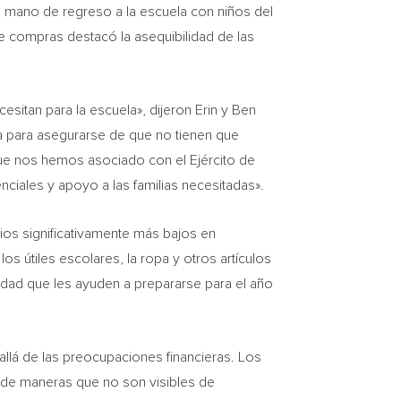
 mano de regreso a la escuela con niños del
de compras destacó la asequibilidad de las
sitan para la escuela», dijeron Erin y
Ben
uda para asegurarse de que no tienen que
ue nos hemos asociado con el Ejército de
nciales y apoyo a las familias necesitadas».
ios significativamente más bajos en
os útiles escolares, la ropa y otros artículos
idad que les ayuden a prepararse para el año
llá de las preocupaciones financieras. Los
 de maneras que no son visibles de