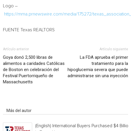
Logo –
https://mma.prnewswire.com/media/175272/texas_association_
FUENTE Texas REALTORS
Artículo anterior
Artículo siguiente
Goya donó 2,500 libras de
La FDA aprueba el primer
alimentos a caridades Católicas
tratamiento para la
de Boston en celebración del
hipoglucemia severa que puede
Festival Puertorriqueño de
administrarse sin una inyección
Massachusetts
Artículo relacionados
Más del autor
(English) International Buyers Purchased $4 Billion