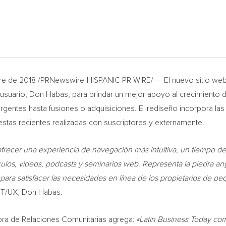
re de 2018 /PRNewswire-HISPANIC PR WIRE/ — El nuevo sitio web
 usuario,
Don Habas
, para brindar un mejor apoyo al crecimiento
rgentes hasta fusiones o adquisiciones. El rediseño incorpora las
tas recientes realizadas con suscriptores y externamente.
ofrecer una experiencia de navegación más intuitiva, un tiempo d
ulos, videos, podcasts y seminarios web. Representa la piedra an
ara satisfacer las necesidades en línea de los propietarios de p
 IT/UX,
Don Habas
.
ctora de Relaciones Comunitarias agrega:
«Latin Business Today co