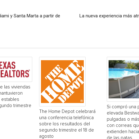
Miami y Santa Marta a partir de
La nueva experiencia más at
e las viviendas
mantuvieron
 estables
gundo trimestre
Si compró una 
The Home Depot celebrará
elevada Bestwa
una conferencia telefónica
pulgadas o más
sobre los resultados del
con correas qu
segundo trimestre el 18 de
extienden hacia
agosto
de las patas...