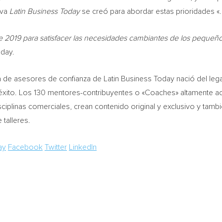
eva
Latin Business Today
se creó para abordar estas prioridades «.
e 2019 para satisfacer las necesidades cambiantes de los pequeñ
oday.
 de asesores de confianza de Latin Business Today nació del leg
l éxito. Los 130 mentores-contribuyentes o «Coaches» altamente a
sciplinas comerciales, crean contenido original y exclusivo y t
 talleres.
ay
Facebook
Twitter
LinkedIn