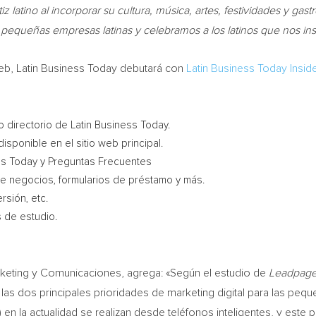
iz latino al incorporar su cultura, música, artes, festividades y g
 las pequeñas empresas latinas y celebramos
a los latinos que nos in
web, Latin Business Today debutará con
Latin Business Today Insid
o directorio de Latin Business Today.
sponible en el sitio web principal.
ss Today y Preguntas Frecuentes
de negocios, formularios de préstamo y más.
rsión, etc.
s de estudio.
arketing y Comunicaciones, agrega: «Según el estudio de
Leadpag
as dos principales prioridades de marketing digital para las pequ
n la actualidad se realizan desde teléfonos inteligentes, y este 