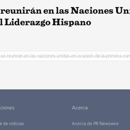
 reunirán en las Naciones Uni
l Liderazgo Hispano
uciones
Acerca
l de noticias
Acerca de PR Newswire