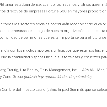
 PIB anual estadounidense, cuando los hispanos y latinos abren
n altos directivos de empresas Fortune 500 en mayores proporcion
de todos los sectores sociales continuarán reconociendo el valo
o ha demostrado el trabajo de nuestra organización, se necesita 
 comunidad de 55 millones que es tan importante para el futuro d
al día con los muchos aportes significativos que estamos hacie
que la comunidad hispana unifique sus fortalezas y esfuerzos para 
g Traurig, Ulta Beauty, Dairy Management, Inc., HARMAN, Aflac, 
n y Zeno Group
(todavía hay oportunidades de patrocinio).
 Cumbre del Impacto Latino (Latino Impact Summit), que se celebra