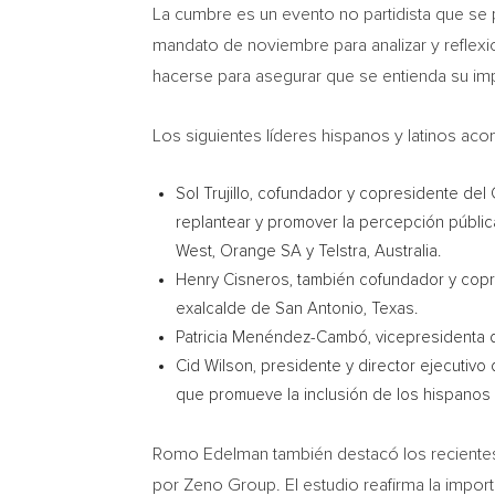
La cumbre es un evento no partidista que se 
mandato de noviembre para analizar y reflex
hacerse para asegurar que se entienda su impo
Los siguientes líderes hispanos y latinos a
Sol Trujillo
, cofundador y copresidente del C
replantear y promover la percepción pública
West, Orange SA y Telstra,
Australia
.
Henry Cisneros
, también cofundador y cop
exalcalde de
San Antonio, Texas
.
Patricia Menéndez-Cambó, vicepresidenta de
Cid Wilson, presidente y director ejecutivo
que promueve la inclusión de los hispanos
Romo Edelman
también destacó los recientes
por Zeno Group. El estudio reafirma la import