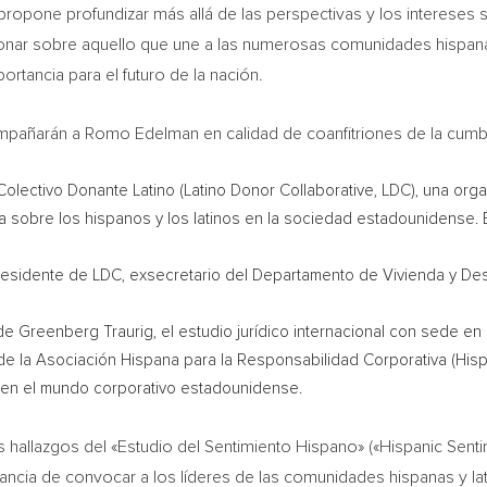
propone profundizar más allá de las perspectivas y los intereses 
ionar sobre aquello que une a las numerosas comunidades hispana
rtancia para el futuro de la nación.
compañarán a
Romo Edelman
en calidad de coanfitriones de la cumb
olectivo Donante Latino (Latino Donor Collaborative, LDC), una orga
 sobre los hispanos y los latinos en la sociedad estadounidense. Él
residente de LDC, exsecretario del Departamento de Vivienda y Des
 Greenberg Traurig, el estudio jurídico internacional con sede en
 de la Asociación Hispana para la Responsabilidad Corporativa (Hisp
 en el mundo corporativo estadounidense.
 hallazgos del «Estudio del Sentimiento Hispano» («Hispanic Sent
ancia de convocar a los líderes de las comunidades hispanas y lati