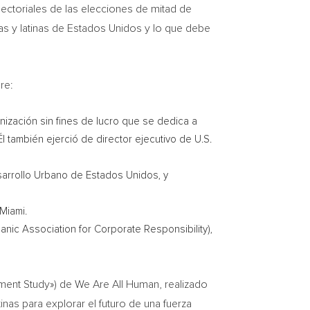
sectoriales de las elecciones de mitad de
s y latinas de Estados Unidos y lo que debe
re:
nización sin fines de lucro que se dedica a
 también ejerció de director ejecutivo de U.S.
arrollo Urbano de Estados Unidos, y
Miami
.
anic Association for Corporate Responsibility),
iment Study») de We Are All Human, realizado
nas para explorar el futuro de una fuerza