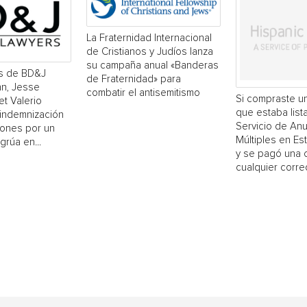
La Fraternidad Internacional
de Cristianos y Judíos lanza
su campaña anual «Banderas
s de BD&J
de Fraternidad» para
n, Jesse
combatir el antisemitismo
Si compraste un
et Valerio
que estaba list
 indemnización
Servicio de An
lones por un
Múltiples en E
grúa en...
y se pagó una 
cualquier corred