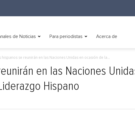
nales de Noticias
Para periodistas
Acerca de
s hispanos se reunirán en las Naciones Unidas en ocasión de la...
reunirán en las Naciones Unida
Liderazgo Hispano