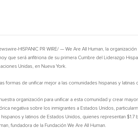
wswire-HISPANIC PR WIRE/ — We Are All Human, la organización gl
y que será anfitriona de su primera Cumbre del Liderazgo Hispa
 Naciones Unidas, en
Nueva York
.
s formas de unificar mejor a las comunidades hispanas y latinas
nuestra organización para unificar a esta comunidad y crear mayor 
rica negativa sobre los inmigrantes a Estados Unidos, particula
s hispanos y latinos de Estados Unidos, quienes representan
$1.7
b
lman
, fundadora de la Fundación We Are All Human.