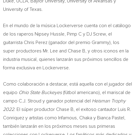
Duke
,
UCLA
,
Baylor University
,
University of Arkansas
y
University of Texas
.
En el mundo de la música Lockerverse cuenta con el catálogo
de los raperos
Nipsey Hussle
, Pimp C y DJ Screw, el
guitarrista
Chris Perez
(ganador del premio Grammy), los
super productores Mr. Lee and Chase B, y otros iconos en la
industria musical, quienes lanzarán sus próximos sencillos de
forma exclusiva en Lockerverse.
Como
colaboración a destacar, está aquella con el jugador del
equipo
Ohio State Buckeyes
(fútbol americano), el mariscal de
campo C.J. Stroud y ganador potencial del
Heisman Trophy
2022.
El súper productor Chase B, el exitoso cantautor
Luis R.
Conriquez
y artistas como Infamous, Chaka y
Bianca Pastel
,
también lanzarán en los próximos meses sus primeras
colecciones con Lockerverse. Los fanáticos más dedicados y