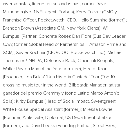
inversionistas, líderes en sus industrias, como:
Dave
Mulugheta
(No. 1 NFL agent, Forbes);
Kerry Tucker
(CMO y
Franchise Officer, Pocket.watch; CEO, Hello Sunshine (former));
Brandon Brown
(Associate GM, New York Giants); Will
Bumpus (Partner, Concrete Rose);
Dan Fiore
(Bus Dev Leader,
CAA; former Global Head of Partnerships – Amazon Prime and
XCM);
Xavier Kochhar
(CFO/COO, Pocketwatch Inc.);
Michael
Thomas
(VP, NFLPA; Defensive Back, Cincinnati Bengals;
Walter Payton Man
of the Year nominee);
Hector Kron
(Producer, Los Bukis’ ‘Una Historia Cantada’ Tour (Top 10
grossing music tour in the world, Billboard); Manager, artista
ganador del premio Grammy y ícono Latino Marco Antonio
Solis);
Kirby Bumpus
(Head of Social Impact, Sweetgreen;
White House Special Assistant (former));
Milessa Lowrie
(Founder, Athletivate; Diplomat, US Department of State
(former)); and
David Leeks
(Founding Partner, Street Exes,