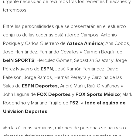
urgente necesidad de recursos tras los recientes huracanes y
terremotos.
Entre las personalidades que se presentarán en el esfuerzo
conjunto de las cadenas están
Jorge Campos
,
Antonio
Rosique
y
Carlos Guerrero de
Azteca América
;
Ana Cobos
,
José Hernández,
Fernando Cevallos
y Carmen Boquín de
beIN SPORTS
; Herculez Gómez, Sebastián Salazar y Jorge
Pérez
Navarro de
ESPN
; José Ramón Fernández,
David
Faitelson
,
Jorge Ramos
, Hernán Pereyra y
Carolina de
las
Salas de
ESPN Deportes
; André Marín, Raúl Orvañanos y
John Laguna de
FOX Deportes
y
FOX Sports México
;
Mark
Rogondino
y
Mariano Trujillo de
FS2
, y
todo el equipo de
Univision Deportes
.
«En las últimas semanas, millones de personas se han visto