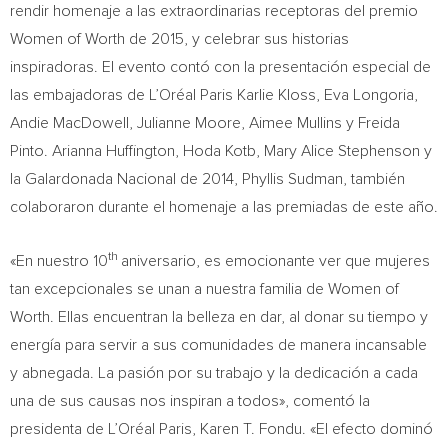
rendir homenaje a las extraordinarias receptoras del premio
Women of Worth de 2015, y celebrar sus historias
inspiradoras. El evento contó con la presentación especial de
las embajadoras de L’Oréal
Paris Karlie Kloss
,
Eva Longoria
,
Andie MacDowell
,
Julianne Moore
,
Aimee Mullins
y
Freida
Pinto
.
Arianna Huffington
,
Hoda Kotb
,
Mary Alice Stephenson
y
la Galardonada Nacional de 2014,
Phyllis Sudman
, también
colaboraron durante el homenaje a las premiadas de este año.
th
«En nuestro 10
aniversario, es emocionante ver que mujeres
tan excepcionales se unan a nuestra familia de Women of
Worth. Ellas encuentran la belleza en dar, al donar su tiempo y
energía para servir a sus comunidades de manera incansable
y abnegada. La pasión por su trabajo y la dedicación a cada
una de sus causas nos inspiran a todos», comentó la
presidenta de L’Oréal Paris, Karen T. Fondu. «El efecto dominó