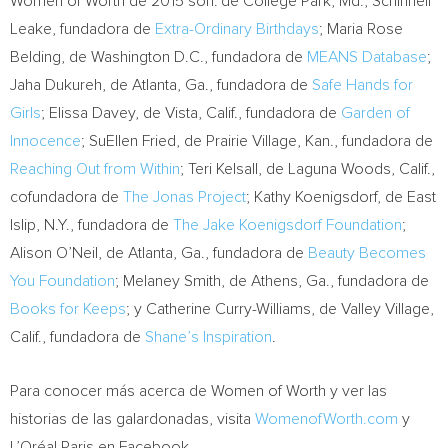
Women of Worth de 2015 son: de
College Park, Md.
, Schinnell
Leake, fundadora de
Extra-Ordinary Birthdays
;
Maria Rose
Belding
, de
Washington D.C.
, fundadora de
MEANS Database
;
Jaha Dukureh
, de
Atlanta, Ga.
, fundadora de
Safe Hands for
Girls
;
Elissa Davey
, de
Vista, Calif.
, fundadora de
Garden of
Innocence
;
SuEllen Fried
, de
Prairie Village, Kan.
, fundadora de
Reaching Out from Within
;
Teri Kelsall
, de
Laguna Woods, Calif.
,
cofundadora de
The Jonas Project
;
Kathy Koenigsdorf
, de
East
Islip, N.Y.
, fundadora de
The Jake Koenigsdorf Foundation
;
Alison O’Neil
, de
Atlanta, Ga.
, fundadora de
Beauty Becomes
You Foundation
;
Melaney Smith
, de
Athens, Ga.
, fundadora de
Books for Keeps
; y
Catherine Curry-Williams
, de
Valley Village,
Calif.
, fundadora de
Shane’s Inspiration
.
Para conocer más acerca de Women of Worth y ver las
historias de las galardonadas, visita
WomenofWorth.com
y
L’Oréal Paris en Facebook