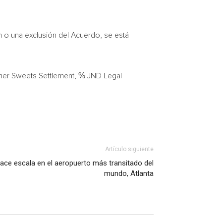
n o una exclusión del Acuerdo, se está
isher Sweets Settlement, ℅ JND Legal
Artículo siguiente
 hace escala en el aeropuerto más transitado del
mundo, Atlanta