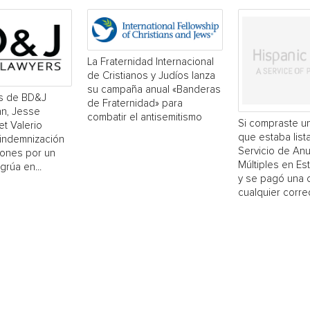
La Fraternidad Internacional
de Cristianos y Judíos lanza
su campaña anual «Banderas
s de BD&J
de Fraternidad» para
n, Jesse
combatir el antisemitismo
Si compraste un
et Valerio
que estaba list
 indemnización
Servicio de An
lones por un
Múltiples en E
grúa en...
y se pagó una 
cualquier corred