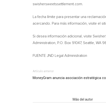
swishersweetssettlement.com.
La fecha límite para presentar una reclamaci
acercando. Para más información, visite el s
Si desea información adicional, visite Swish
Administration, P.O. Box 91047,
Seattle, WA
98
FUENTE JND Legal Administration
Artículo anterior
MoneyGram anuncia asociación estratégica co
Artículo relacionados
Más del autor