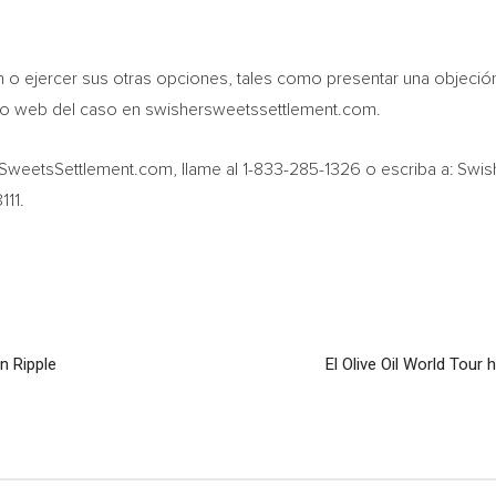
ón o ejercer sus otras opciones, tales como presentar una objeció
itio web del caso en swishersweetssettlement.com.
erSweetsSettlement.com, llame al 1-833-285-1326 o escriba a: Sw
111.
n Ripple
El Olive Oil World Tour