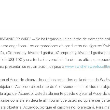
HISPANIC PR WIRE/ — Se ha llegado a un acuerdo de demanda cole
sher era engañosa. Los compradores de productos de cigarros
Swi
 2», «Compre 1 y llévese 1 gratis», «Compre 4 y llévese 1 gratis» p
l de US$ 1.00 y una fecha de vencimiento de dos años, que puede
a presentar su reclamación, diríjase a
www.swishersweetssettl
con el Acuerdo alcanzado con los acusados en la demanda
Podawi
jetar el Acuerdo o excluirse de él enviando una solicitud de obje
sta algo del Acuerdo. Usted solamente puede objetar el Acuerdo 
uirse consiste en decirle al Tribunal que usted no quiere ser part
ra objetar el Acuerdo, porque el caso ya no lo afectará. Para más 