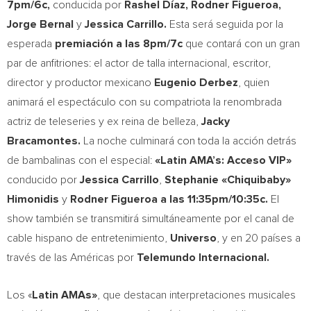
7pm
/6c,
conducida por
Rashel Díaz,
Rodner Figueroa
,
Jorge Bernal
y
Jessica Carrillo
.
Esta será seguida por la
esperada
premiación a las
8pm
/7c
que contará con un gran
par de anfitriones: el actor de talla internacional, escritor,
director y productor mexicano
Eugenio Derbez
, quien
animará el espectáculo con su compatriota la renombrada
actriz de teleseries y ex reina de belleza,
Jacky
Bracamontes
.
La noche culminará con toda la acción detrás
de bambalinas con el especial:
«Latin AMA’s: Acceso VIP»
conducido por
Jessica Carrillo
,
Stephanie «Chiquibaby»
Himonidis
y
Rodner Figueroa
a las
11:35pm
/10:35c.
El
show también se transmitirá simultáneamente por el canal de
cable hispano de entretenimiento,
Universo
, y en 20 países a
través de las Américas por
Telemundo Internacional.
Los «
Latin AMAs»
, que destacan interpretaciones musicales