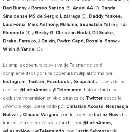
Bad Bunny
y
Romeo Santos
(8),
Anuel AA
(7),
Banda
Sinaloense MS de Sergio Lizárraga
(5),
Daddy Yankee,
Luis Fonsi,
Marc Anthony
, Maluma, Sebastián Yatra
y
T3r
Elemento
(4) y
Becky G,
Christian Nodal
, DJ Snake,
Drake, Farruko, J Balvin, Pedro Capó, Rosalía, Snow
y
Wisin & Yandel
(3).
La amplia cobertura televisiva de Telemundo será
complementada por una cobertura multiplataforma por
Instagram
,
Twitte
r
,
Facebook
y
Snapchat
a través de las
cuentas
@LatinAmas
y
@Telemundo
. Esto incluirá una
exclusiva transmisión en vivo a través de
Twitter
desde la
Alfombra Roja, presentado por
Christian Acosta
,
Nastassja
Bolivar
y
Claudia Vergara
,
conductores de
Latinx Now!.
La
transmisión se emitirá a las
7pm ET
por
@LatinAmas,
@LatinxNow
y
@Telemundo,
con
Justin Sylvester
de