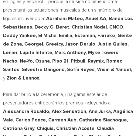
en inglés y español – porque la música no tiene idioma –
presentará las actuaciones musicales de un sinnúmero de
figuras incluyendo a:
Abraham Mateo
,
Anuel AA, Banda Los
Sebastianes, Becky G, Beret,
Christian Nodal
,
CNCO,
Daddy Yankee,
El Micha, Emilia, Esteman, Farruko
,
Gente
de Zona, Georgel, Greeicy,
Jason Derulo,
Justin Quiles
,
Lenier,
Lupita Infante
,
Marc Anthony
,
Myke Towers
,
Nacho, Ne-Yo, Ozuna
,
Piso 21, Pitbull, Raymix,
Romeo
Santos
,
Silvestre Dangond
, Sofía Reyes
,
Wisin & Yandel,
y
Zion & Lennox.
Para dar brillo a la ceremonia, una gama estelar de
presentadores entregarán los premios incluyendo a:
Alessandra Rosaldo
, Alex Sensation,
Ana Jurka
, Angélica
Vale,
Carlos Ponce
,
Carmen Aub
, Catherine Siachoque,
Catriona Gray
, Chiquis,
Christian Acosta
,
Claudia