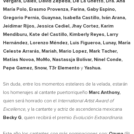
Vergara
, Dalex,
David Zepeda
, De La Ghetto, Dra.
Ana
María Polo,
Erasmo Provenza
, Farina,
Gaby Espino
,
Gregorio Pernia
, Guaynaa,
Isabella Castillo
, Iván Arana,
Jeidimar Rijos,
Jessica Cediel
,
Jhay Cortez
,
Karim
Mendiburu
,
Kate del Castillo
,
Kimberly Reyes
, Larry
Hernández, Lorenzo Méndez,
Luis Figueroa
, Lunay, María
Celeste Arrarás, Mariah,
Mario Lopez
,
Mark Tacher
,
Matías Novoa, MoMo, Nastassja Bolívar,
Ninel Conde
,
Pepe Gamez
, Snow, T3r Elemento
y
Yashua
.
Sin duda, entre los momentos estelares de la velada, estarán
los homenajes al cantante puertorriqueño
Marc Anthony
,
quien será honrado con el
International Artist Award of
Excellence,
y la cantante y actriz de ascendencia mexicana
Becky G
, quien recibirá el premio
Evolución Extraordinaria
.
Este año los cantantes con más nominaciones son:
Ozuna
(9),