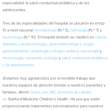
especialidad: la salud conductual pediátrica y de los
adolescentes.
Tres de
las especialidades del hospital se ubicaron en el top
10 a nivel nacional:
neonatología
(N.º 5),
nefrología
(N.º 7) y
neumología
(N.º 10). El hospital también se clasificó en
cáncer
,
diabetes y endocrinología
,
gastroenterología y cirugía
gastrointestinal
,
cardiología y cirugía cardíaca
,
neurología
y
neurocirugía
,
ortopedia
,
urología
y
salud conductual pediátrica
y de adolescentes
.
«Estamos muy agradecidos por el increíble trabajo que
nuestros equipos de atención brindan a nuestros pacientes y
familias», afirmó
Grace Lee
, MD
,
directora de calidad
de
Stanford Medicine Children’s Health. «Ya sea que estén
proporcionando tratamientos personalizados para nuestros