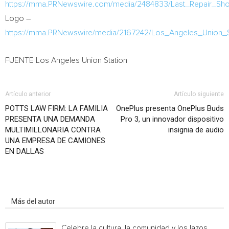
https://mma.PRNewswire.com/media/2484833/Last_Repair_Sho
Logo –
https://mma.PRNewswire/media/2167242/Los_Angeles_Union_S
FUENTE Los Angeles Union Station
Artículo anterior
Artículo siguiente
POTTS LAW FIRM: LA FAMILIA
OnePlus presenta OnePlus Buds
PRESENTA UNA DEMANDA
Pro 3, un innovador dispositivo
MULTIMILLONARIA CONTRA
insignia de audio
UNA EMPRESA DE CAMIONES
EN DALLAS
Artículo relacionados
Más del autor
Celebre la cultura, la comunidad y los lazos