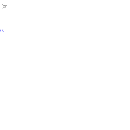
v
(en
es