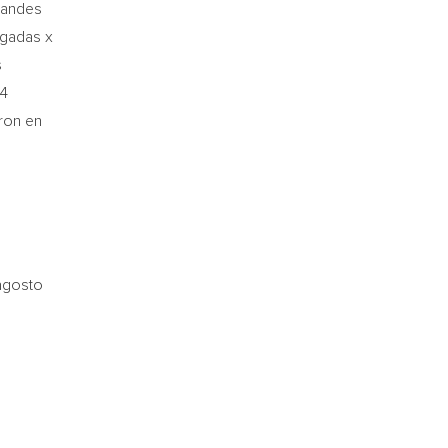
grandes
lgadas x
s
24
ron en
agosto