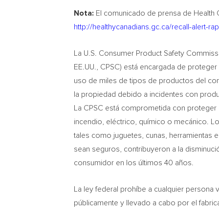
Nota:
El comunicado de prensa de Health 
http://healthycanadians.gc.ca/recall-alert-
La U.S. Consumer Product Safety Commissi
EE.UU., CPSC) está encargada de proteger a
uso de miles de tipos de productos del cons
la propiedad debido a incidentes con produc
La CPSC está comprometida con proteger a
incendio, eléctrico, químico o mecánico. 
tales como juguetes, cunas, herramientas e
sean seguros, contribuyeron a la disminuci
consumidor en los últimos 40 años.
La ley federal prohíbe a cualquier persona
públicamente y llevado a cabo por el fabric