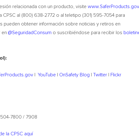
lesión relacionada con un producto, visite
www.
SaferProducts.go
 la CPSC al (800) 638-2772 o al teletipo (301) 595-7054 para
 pueden obtener información sobre noticias y retiros en
er en
@SeguridadConsum
o suscribiéndose para recibir los
boletin
l):
ferProducts.gov
|
YouTube
|
OnSafety Blog
|
Twitter
|
Flickr
) 504-7800 / 7908
de la CPSC aquí