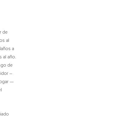
r de
os al
 daños a
s al año.
sgo de
idor –
hogar —
l
ciado