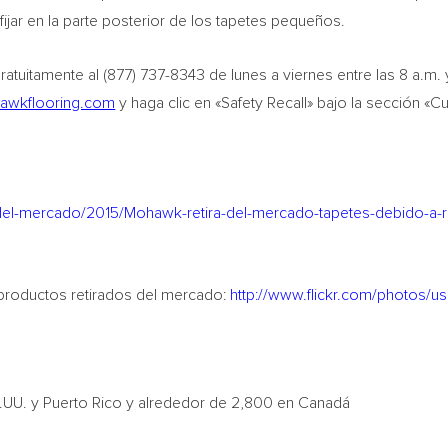
fijar en la parte posterior de los tapetes pequeños.
atuitamente al (877) 737-8343 de lunes a viernes entre las 8 a.m. 
wkflooring.com
y haga clic en «Safety Recall» bajo la sección «
-del-mercado/2015/Mohawk-retira-del-mercado-tapetes-debido-a-r
 productos retirados del mercado:
http://www.flickr.com/photos/u
.UU. y Puerto Rico y alrededor de 2,800 en Canadá