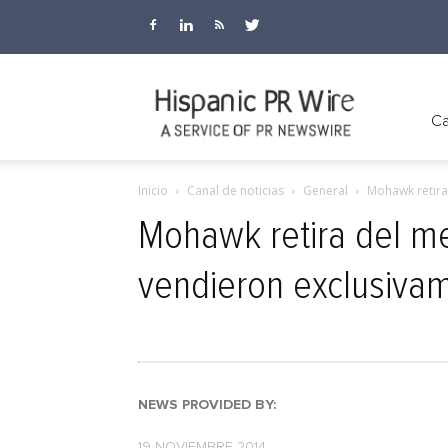
Hispanic
Ca
Inicio
Canal de noticias
General
Mohawk retira
PR
Mohawk retira del me
vendieron exclusiv
Wire
NEWS PROVIDED BY:
19 NOVIEMBRE 2014