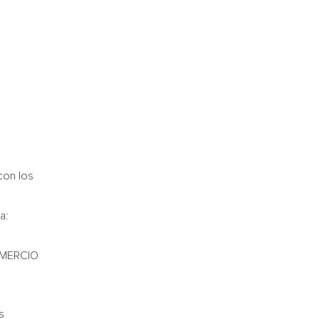
con los
a:
OMERCIO
s