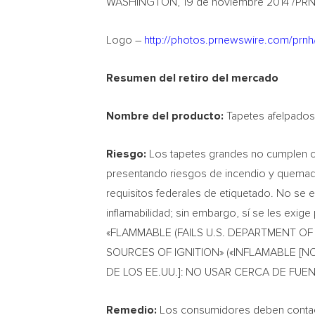
WASHINGTON, 19 de noviembre 2014 /PRN
Logo –
http://photos.prnewswire.com/p
Resumen del retiro del mercado
Nombre del producto
:
Tapetes afelpados 
Riesgo:
Los tapetes grandes no cumplen co
presentando riesgos de incendio y quemad
requisitos federales de etiquetado. No se
inflamabilidad; sin embargo, sí se les exig
«FLAMMABLE (FAILS U.S. DEPARTMENT O
SOURCES OF IGNITION» («INFLAMABLE 
DE LOS EE.UU.]: NO USAR CERCA DE FUE
Remedio:
Los consumidores deben contact