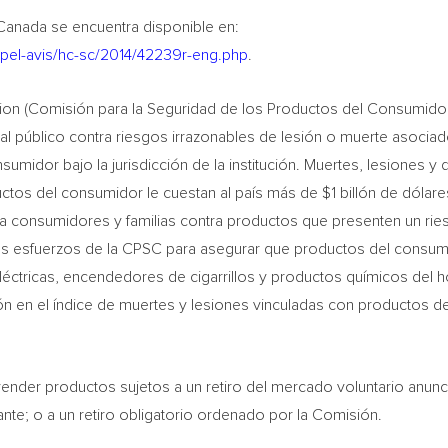
Canada se encuentra disponible en:
rappel-avis/hc-sc/2014/42239r-eng.php
.
on (Comisión para la Seguridad de los Productos del Consumido
l público contra riesgos irrazonables de lesión o muerte asociad
umidor bajo la jurisdicción de la institución. Muertes, lesiones y
tos del consumidor le cuestan al país más de $1 billón de dólare
 consumidores y familias contra productos que presenten un rie
Los esfuerzos de la CPSC para asegurar que productos del consum
léctricas, encendedores de cigarrillos y productos químicos del 
ón en el índice de muertes y lesiones vinculadas con productos de
 vender productos sujetos a un retiro del mercado voluntario anun
ante; o a un retiro obligatorio ordenado por la Comisión.