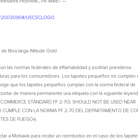
ewswire-HISPANIC PR WIRE/
—
rnh/20030904/USCSCLOGO
de fibra larga Altitude Gold
n las normas federales de inflamabilidad y podrían prenderse,
uras para los consumidores. Los tapetes pequeños no cumplen 
 exige que los tapetes pequeños cumplan con la norma federal de
e portar de manera permanente una etiqueta con la siguiente leyend
F COMMERCE STANDARD FF 2-70): SHOULD NOT BE USED NEAR
[NO CUMPLE CON LA NORMA FF 2-70 DEL DEPARTAMENTO DE C
NTES DE FUEGO»).
ar a Mohawk para recibir un reembolso en el caso de los tapete