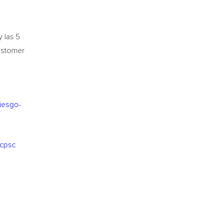
y las 5
Customer
iesgo-
scpsc