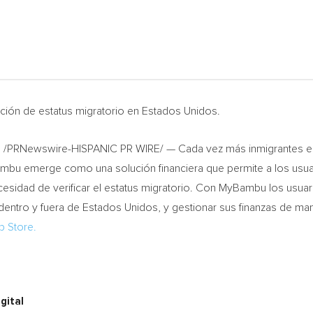
icación de estatus migratorio en Estados Unidos.
5
/PRNewswire-HISPANIC PR WIRE/ — Cada vez más inmigrantes en 
ambu emerge como una solución financiera que permite a los usuar
 necesidad de verificar el estatus migratorio. Con MyBambu los usua
 dentro y fuera de Estados Unidos, y gestionar sus finanzas de m
p Store
.
gital