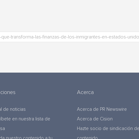
uciones
Acerca
l de noticias
Acerca de PR Newswire
ríbete en nuestra lista de
Acerca de Cision
nsa
Hazte socio de sindicación d
da nuestro contenido a tu
contenido