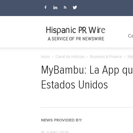
Hispanic
Ca
Inicio
Canal de noticias
Business & Finance
MyB
PR
MyBambu: La App que
Estados Unidos
Wire
NEWS PROVIDED BY:
18 JUNIO 2025