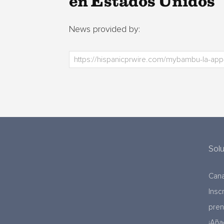
en Estados Unidos
News provided by:
Sol
Cana
Insc
pre
¡Aña