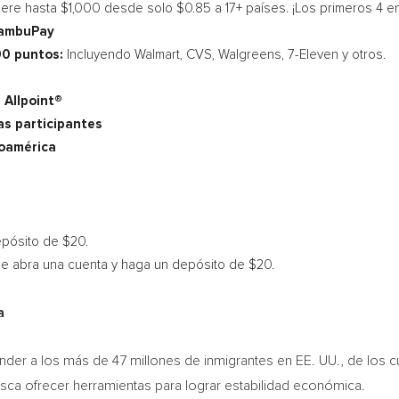
fiere hasta
$1,000
desde solo
$0.85
a 17+ países. ¡Los primeros 4 en
BambuPay
00 puntos:
Incluyendo Walmart, CVS, Walgreens, 7-Eleven y otros.
 Allpoint®
s participantes
noamérica
depósito de
$20
.
ue abra una cuenta y haga un depósito de
$20
.
a
er a los más de 47 millones de inmigrantes en EE. UU., de los c
usca ofrecer herramientas para lograr estabilidad económica.