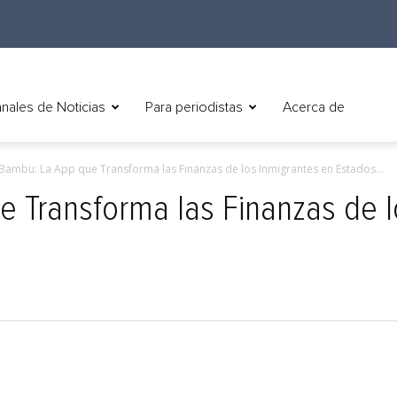
nales de Noticias
Para periodistas
Acerca de
ambu: La App que Transforma las Finanzas de los Inmigrantes en Estados...
 Transforma las Finanzas de l