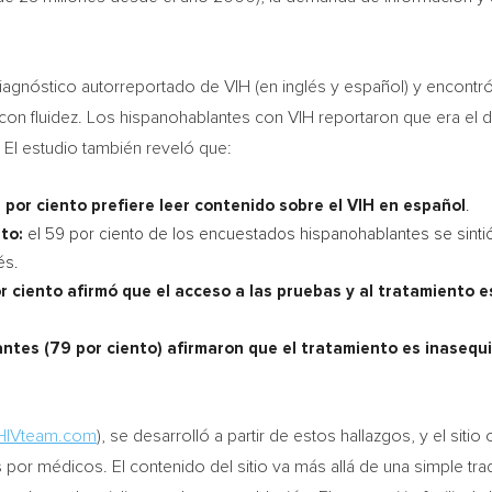
gnóstico autorreportado de VIH (en inglés y español) y encontró
n fluidez. Los hispanohablantes con VIH reportaron que era el dob
 El estudio también reveló que:
 por ciento prefiere leer contenido sobre el VIH en español
.
to:
el 59 por ciento de los encuestados hispanohablantes se sintió
és.
r ciento afirmó que el acceso a las pruebas y al tratamiento e
ntes (79 por ciento) afirmaron que el tratamiento es inasequi
HIVteam.com
), se desarrolló a partir de estos hallazgos, y el si
por médicos. El contenido del sitio va más allá de una simple tradu