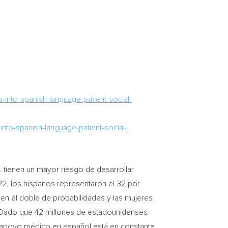
nto-spanish-language-patient-social-
to-spanish-language-patient-social-
. tienen un mayor riesgo de desarrollar
2, los hispanos representaron el 32 por
en el doble de probabilidades y las mujeres
H. Dado que 42 millones de estadounidenses
 apoyo médico en español está en constante