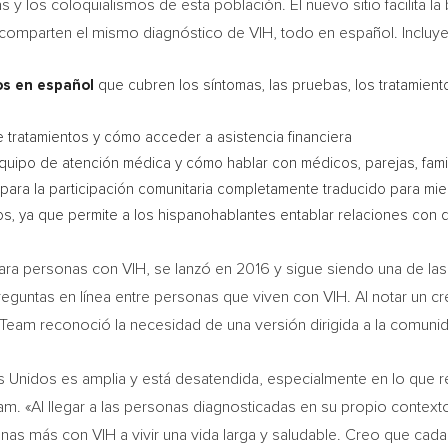
as y los coloquialismos de esta población. El nuevo sitio facilita 
mparten el mismo diagnóstico de VIH, todo en español. Incluye 
os en español
que cubren los síntomas, las pruebas, los tratamiento
 tratamientos y cómo acceder a asistencia financiera
uipo de atención médica y cómo hablar con médicos, parejas, fami
ara la participación comunitaria completamente traducido para mie
ros, ya que permite a los hispanohablantes entablar relaciones con 
s para personas con VIH, se lanzó en 2016 y sigue siendo una de 
eguntas en línea entre personas que viven con VIH. Al notar un c
hTeam reconoció la necesidad de una versión dirigida a la comuni
 Unidos es amplia y está desatendida, especialmente en lo que r
m. «Al llegar a las personas diagnosticadas en su propio contexto
 más con VIH a vivir una vida larga y saludable. Creo que cada 