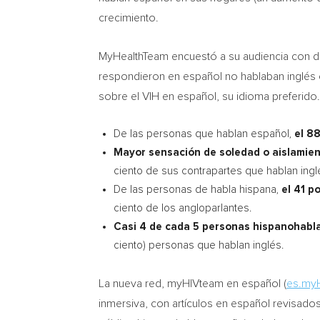
crecimiento.
MyHealthTeam encuestó a su audiencia con dia
respondieron en español no hablaban inglés co
sobre el VIH en español, su idioma preferido.
De las personas que hablan español,
el 88
Mayor sensación de soledad o aislamien
ciento de sus contrapartes que hablan ingl
De las personas de habla hispana,
el 41 po
ciento de los angloparlantes.
Casi 4 de cada 5 personas hispanohabla
ciento) personas que hablan inglés.
La nueva red, myHIVteam en español (
es.my
inmersiva, con artículos en español revisados 