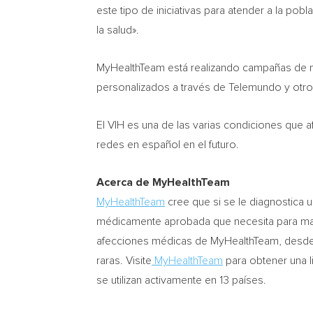
este tipo de iniciativas para atender a la po
la salud».
MyHealthTeam está realizando campañas de mer
personalizados a través de Telemundo y otro
El VIH es una de las varias condiciones que 
redes en español en el futuro.
Acerca de MyHealthTeam
MyHealthTeam
cree que si se le diagnostica u
médicamente aprobada que necesita para man
afecciones médicas de MyHealthTeam, desde l
raras. Visite
MyHealthTeam
para obtener una l
se utilizan activamente en 13 países.