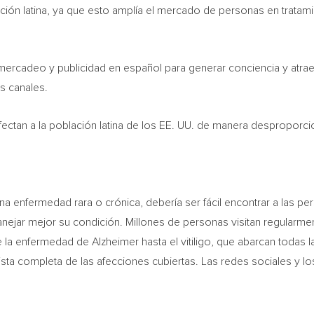
blación latina, ya que esto amplía el mercado de personas en tratam
cadeo y publicidad en español para generar conciencia y atraer a
s canales.
afectan a la población latina de los EE. UU. de manera despropor
na enfermedad rara o crónica, debería ser fácil encontrar a las pe
ejar mejor su condición. Millones de personas visitan regularm
a enfermedad de Alzheimer hasta el vitiligo, que abarcan todas l
ista completa de las afecciones cubiertas. Las redes sociales y