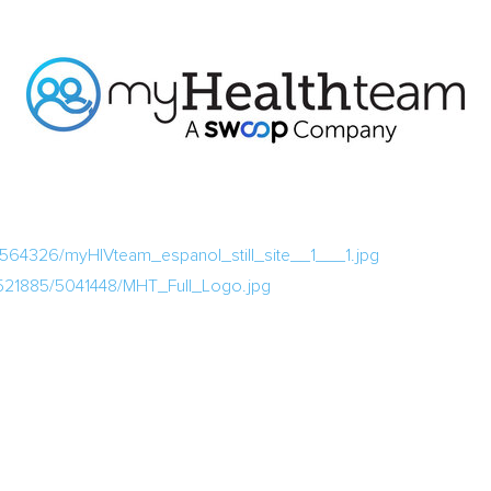
564326/myHIVteam_espanol_still_site__1___1.jpg
521885/5041448/MHT_Full_Logo.jpg