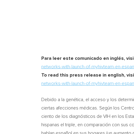
Para leer este comunicado en inglés, vis
networks-with-launch-of-myhivteam-en-espan
To read this press release in english, visi
networks-with-launch-of-myhivteam-en-espan
Debido a la genética, el acceso y los determ
ciertas afecciones médicas. Según los Centr
ciento de los diagnósticos de VIH en los Es
hispanas el triple, en comparación con sus c
hablan español en sus hogares (un aumento 