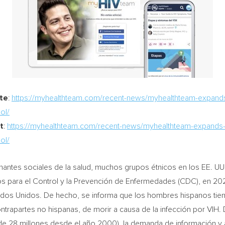
ite
:
https://myhealthteam.com/recent-news/myhealthteam-expands-i
ol/
t
:
https://myhealthteam.com/recent-news/myhealthteam-expands-in
ol/
inantes sociales de la salud, muchos grupos étnicos en los EE. UU
os para el Control y la Prevención de Enfermedades (CDC), en 202
tados Unidos. De hecho, se informa que los hombres hispanos tien
ontrapartes no hispanas, de morir a causa de la infección por VI
de 28 millones desde el año 2000), la demanda de información y