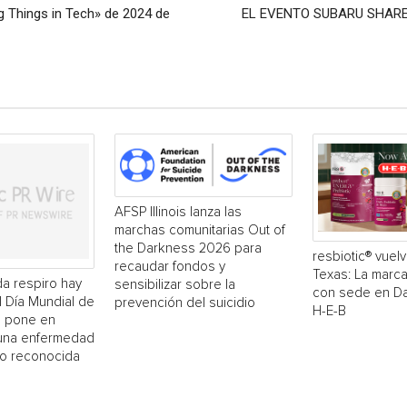
ig Things in Tech» de 2024 de
EL EVENTO SUBARU SHARE
AFSP Illinois lanza las
marchas comunitarias Out of
the Darkness 2026 para
resbiotic® vuelv
recaudar fondos y
Texas: La marc
a respiro hay
sensibilizar sobre la
con sede en Dal
El Día Mundial de
prevención del suicidio
H-E-B
 pone en
 una enfermedad
o reconocida