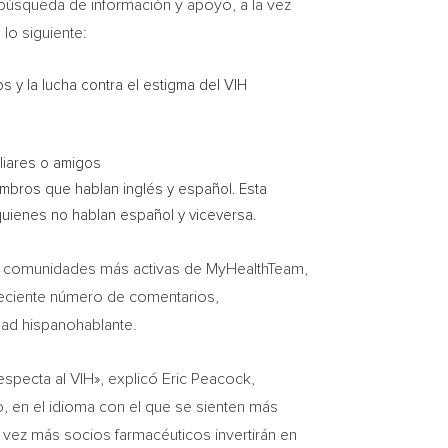
la búsqueda de información y apoyo, a la vez
lo siguiente:
s y la lucha contra el estigma del VIH
liares o amigos
mbros que hablan inglés y español. Esta
quienes no hablan español y viceversa.
las comunidades más activas de MyHealthTeam,
reciente número de comentarios,
dad hispanohablante.
especta al VIH», explicó
Eric Peacock
,
, en el idioma con el que se sienten más
vez más socios farmacéuticos invertirán en