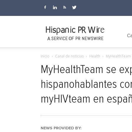
Hispanic
Ca
Inicio
Canal de noticias
Health
MyHealthTeam se
PR
MyHealthTeam se exp
hispanohablantes co
Wire
myHIVteam en españ
NEWS PROVIDED BY: