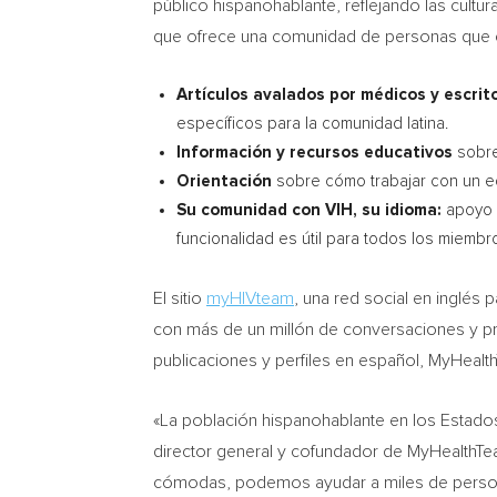
público hispanohablante, reflejando las cultur
que ofrece una comunidad de personas que co
Artículos avalados por médicos y escrit
específicos para la comunidad latina.
Información
y recursos educativos
sobre
Orientación
sobre cómo trabajar con un eq
Su comunidad con VIH, su idioma:
apoyo p
funcionalidad es útil para todos los miemb
El sitio
myHIVteam
, una red social en inglé
con más de un millón de conversaciones y pr
publicaciones y perfiles en español, MyHealt
«La población hispanohablante en los Estados
director general y cofundador de MyHealthTea
cómodas, podemos ayudar a miles de personas