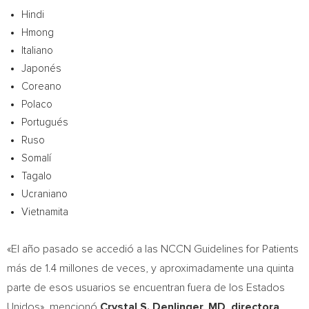
Hindi
Hmong
Italiano
Japonés
Coreano
Polaco
Portugués
Ruso
Somalí
Tagalo
Ucraniano
Vietnamita
«El año pasado se accedió a las NCCN Guidelines for Patients
más de 1.4 millones de veces, y aproximadamente una quinta
parte de esos usuarios se encuentran fuera de los Estados
Unidos», mencionó
Crystal S. Denlinger
, MD, directora