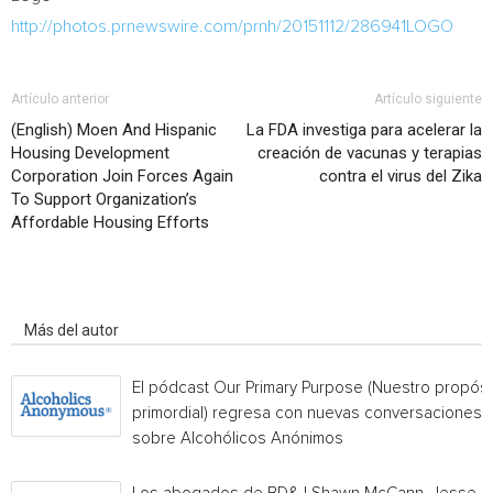
http://photos.prnewswire.com/prnh/20151112/286941LOGO
Artículo anterior
Artículo siguiente
(English) Moen And Hispanic
La FDA investiga para acelerar la
Housing Development
creación de vacunas y terapias
Corporation Join Forces Again
contra el virus del Zika
To Support Organization’s
Affordable Housing Efforts
Artículo relacionados
Más del autor
El pódcast Our Primary Purpose (Nuestro propósi
primordial) regresa con nuevas conversaciones
sobre Alcohólicos Anónimos