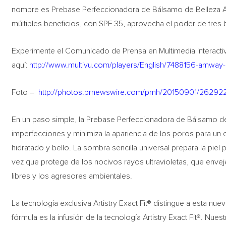
nombre es Prebase Perfeccionadora de Bálsamo de Belleza Art
múltiples beneficios, con SPF 35, aprovecha el poder de tres 
Experimente el Comunicado de Prensa en Multimedia interacti
aquí:
http://www.multivu.com/players/English/7488156-amway-ar
Foto –
http://photos.prnewswire.com/prnh/20150901/26292
En un paso simple, la Prebase Perfeccionadora de Bálsamo de B
imperfecciones y minimiza la apariencia de los poros para un 
hidratado y bello. La sombra sencilla universal prepara la piel 
vez que protege de los nocivos rayos ultravioletas, que enveje
libres y los agresores ambientales.
La tecnología exclusiva Artistry Exact Fit® distingue a esta nue
fórmula es la infusión de la tecnología Artistry Exact Fit®. Nue