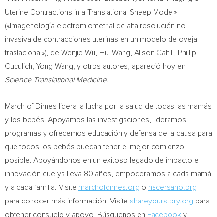
Uterine Contractions in a Translational Sheep Model»
(«Imagenología electromiometrial de alta resolución no
invasiva de contracciones uterinas en un modelo de oveja
traslacional»), de
Wenjie Wu
,
Hui Wang
,
Alison Cahill
,
Phillip
Cuculich
,
Yong Wang
, y otros autores, apareció hoy en
Science Translational Medicine
.
March of Dimes lidera la lucha por la salud de todas las mamás
y los bebés. Apoyamos las investigaciones, lideramos
programas y ofrecemos educación y defensa de la causa para
que todos los bebés puedan tener el mejor comienzo
posible. Apoyándonos en un exitoso legado de impacto e
innovación que ya lleva 80 años, empoderamos a cada mamá
y a cada familia. Visite
marchofdimes.org
o
nacersano.org
para conocer más información. Visite
shareyourstory.org
para
obtener consuelo y apoyo. Búsquenos en
Facebook
y