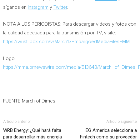
síganos en
Instagram
y
Twitter
.
NOTA A LOS PERIODISTAS: Para descargar videos y fotos con
la calidad adecuada para la transmisión por TV, visite:
https://wustl.box.com/v/March13EmbargoedMediaFilesEMMI
Logo –
https://mma.prnewswire.com/media/513643/March_of_Dimes_
FUENTE March of Dimes
Artículo anterior
Artículo siguiente
WRB Energy: ¿Qué hará falta
EG America selecciona a
para desarrollar más energía
Fintech como su proveedor