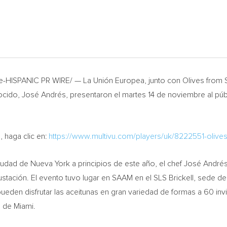
e-HISPANIC PR WIRE/ — La Unión Europea, junto con Olives from
ocido, José Andrés, presentaron el martes 14 de noviembre al pú
 haga clic en:
https://www.multivu.com/players/uk/8222551-olive
ciudad de
Nueva York
a principios de este año, el chef José André
stación. El evento tuvo lugar en SAAM en el SLS Brickell, sede d
eden disfrutar las aceitunas en gran variedad de formas a 60 inv
e de
Miami
.