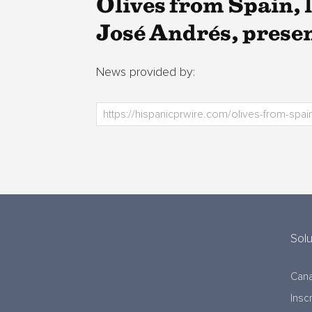
Olives from Spain, l
José Andrés, prese
News provided by:
Sol
Cana
Insc