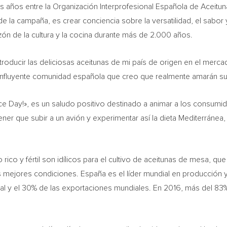
es años entre la Organización Interprofesional Española de Acei
 campaña, es crear conciencia sobre la versatilidad, el sabor y 
zón de la cultura y la cocina durante más de 2.000 años.
roducir las deliciosas aceitunas de mi país de origen en el merc
influyente comunidad española que creo que realmente amarán su
ce Day
!», es un saludo positivo destinado a animar a los consumi
tener que subir a un avión y experimentar así la dieta Mediterránea
o rico y fértil son idílicos para el cultivo de aceitunas de mesa,
as mejores condiciones. España es el líder mundial en producción
al y el 30% de las exportaciones mundiales. En 2016, más del 83%