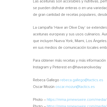
Las aceitunas son accesibles y nutritivas, pe
se pueden disfrutar enteras o en una varieda
de gran cantidad de recetas populares, desd
La campaña ‘Have an
Olive Day
‘ se extender
aceitunas europeas y sus usos culinarios. Au
que incluyen
Nueva York
,
Miami
, Los Ángeles
en sus medios de comunicación locales emblemá
Para obtener más recetas y más información s
Instagram y Pinterest en @haveanoliveday
Rebeca Gallego
rebeca.gallego@tactics.es
Oscar Mozún
oscar.mozun@tactics.es
Photo –
https://mma.prnewswire.com/media
Photo –
https://mma.prnewswire.com/media/