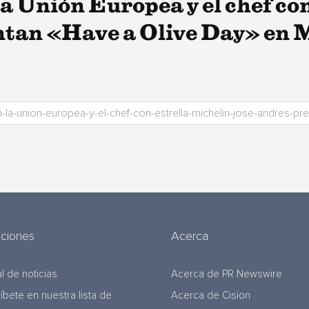
a Unión Europea y el chef co
ntan «Have a Olive Day» en
uciones
Acerca
l de noticias
Acerca de PR Newswire
ríbete en nuestra lista de
Acerca de Cision