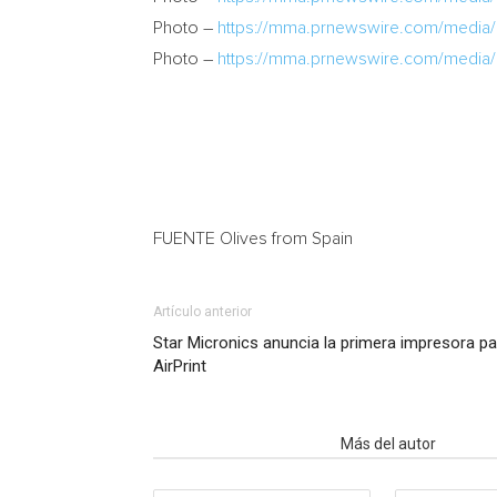
Photo –
https://mma.prnewswire.com/media
Photo –
https://mma.prnewswire.com/media
FUENTE Olives from
Spain
Artículo anterior
Star Micronics anuncia la primera impresora p
AirPrint
Artículo relacionados
Más del autor