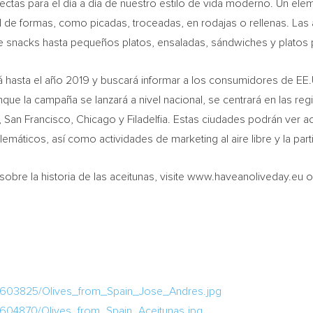
rfectas para el día a día de nuestro estilo de vida moderno. Un ele
d de formas, como picadas, troceadas, en rodajas o rellenas. La
e snacks hasta pequeños platos, ensaladas, sándwiches y platos p
á hasta el año 2019 y buscará informar a los consumidores de EE.
nque la campaña se lanzará a nivel nacional, se centrará en las 
,
San Francisco
,
Chicago
y Filadelfia. Estas ciudades podrán ver 
ticos, así como actividades de marketing al aire libre y la parti
obre la historia de las aceitunas, visite www.haveanoliveday.eu o
/603825/Olives_from_Spain_Jose_Andres.jpg
604870/Olives_from_Spain_Aceitunas.jpg