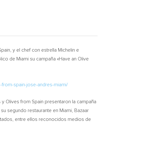
Spain
, y el chef con estrella Michelin e
blico de
Miami
su campaña «Have an
Olive
s-from-spain-jose-andres-miami/
s y Olives from
Spain
presentaron la campaña
e su segundo restaurante en
Miami
, Bazaar
itados, entre ellos reconocidos medios de