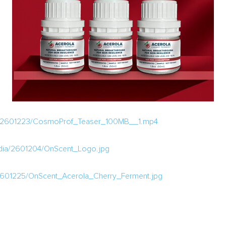
a/2601223/CosmoProf_Teaser_100MB__1.mp4
dia/2601204/OnScent_Logo.jpg
2601225/OnScent_Acerola_Cherry_Ferment.jpg