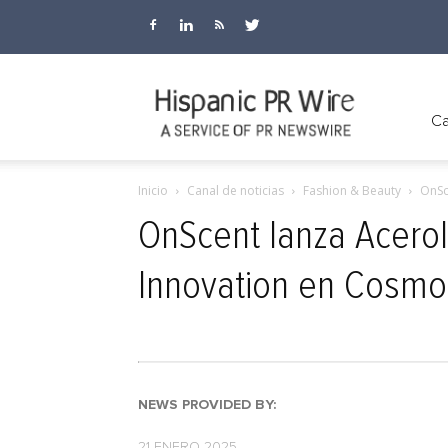
Hispanic
Ca
Inicio
Canal de noticias
Fashion & Beauty
OnSc
PR
OnScent lanza Acero
Innovation en Cosmo
Wire
NEWS PROVIDED BY:
21 ENERO 2025