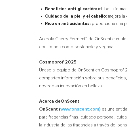
Beneficios anti-glicación:
inhibe la forma
Cuidado de la piel y el cabello:
mejora la e
Rico en antioxidantes:
proporciona una po
Acerola Cherry Ferment™ de OnScent cumple co
confirmada como sostenible y vegana.
Cosmoprof 2025
Únase al equipo de OnScent en Cosmoprof 20
comparten información sobre sus beneficios, 
novedosa innovación en belleza.
Acerca deOnScent
OnScent (
www.onscent.com
)
es una entid
para fragancias finas, cuidado personal, cu
la industria de las fragancias a través del pen