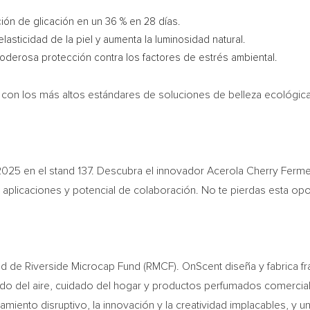
ción de glicación en un 36 % en 28 días.
lasticidad de la piel y aumenta la luminosidad natural.
derosa protección contra los factores de estrés ambiental.
n los más altos estándares de soluciones de belleza ecológicas.
25 en el stand 137. Descubra el innovador Acerola Cherry Ferm
aplicaciones y potencial de colaboración. No te pierdas esta opo
ad de Riverside Microcap Fund (RMCF). OnScent diseña y fabrica f
idado del aire, cuidado del hogar y productos perfumados comerci
samiento disruptivo, la innovación y la creatividad implacables, y u