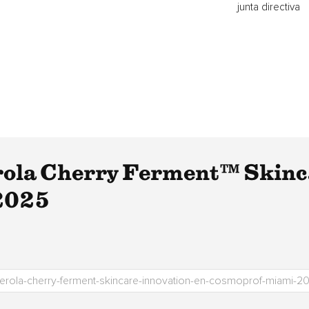
junta directiva
ola Cherry Ferment™ Skinca
2025