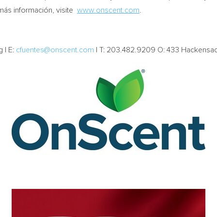
 más información, visite
www.onscent.com
.
g | E:
cfuentes@onscent.com
| T: 203.482.9209 O: 433 Hackensac