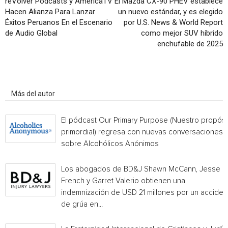
reVolver Podcasts y AmericaTV
El Mazda CX-90 PHEV establece
Hacen Alianza Para Lanzar
un nuevo estándar, y es elegido
Éxitos Peruanos En el Escenario
por U.S. News & World Report
de Audio Global
como mejor SUV híbrido
enchufable de 2025
Artículo relacionados
Más del autor
El pódcast Our Primary Purpose (Nuestro propósi
primordial) regresa con nuevas conversaciones
sobre Alcohólicos Anónimos
Los abogados de BD&J Shawn McCann, Jesse
French y Garret Valerio obtienen una
indemnización de USD 21 millones por un acciden
de grúa en...