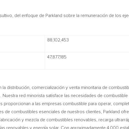
sultivo, del enfoque de Parkland sobre la remuneración de los eje
88,102,453
47,877,185
n la distribución, comercialización y venta minoritaria de combust
o. Nuestra red minorista satisface las necesidades de combustibl
s proporcionan a las empresas combustible para operar, completa
es de combustibles esenciales de nuestros clientes, Parkland ofr
abricación y mezcla de combustibles renovables, recarga ultrarráp
ías renovables y energía solar. Con aproximadamente 4,000 esta