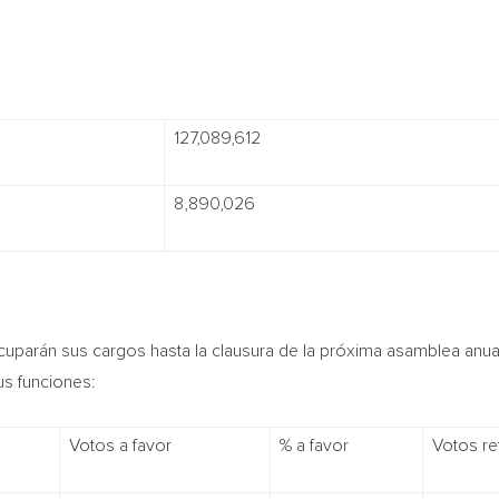
127,089,612
8,890,026
cuparán sus cargos hasta la clausura de la próxima asamblea anua
s funciones:
Votos a favor
% a favor
Votos re