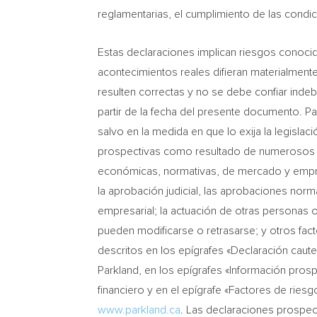
reglamentarias, el cumplimiento de las condic
Estas declaraciones implican riesgos conocid
acontecimientos reales difieran materialment
resulten correctas y no se debe confiar inde
partir de la fecha del presente documento. P
salvo en la medida en que lo exija la legisla
prospectivas como resultado de numerosos ri
económicas, normativas, de mercado y empresar
la aprobación judicial, las aprobaciones norma
empresarial; la actuación de otras personas o
pueden modificarse o retrasarse; y otros fac
descritos en los epígrafes «Declaración caute
Parkland, en los epígrafes «Información prosp
financiero y en el epígrafe «Factores de ries
www.parkland.ca
. Las declaraciones prospec