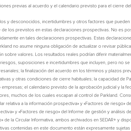
iones previas al acuerdo y el calendario previsto para el cierre de
os y desconocidos, incertidumbres y otros factores que pueden in
e de los previstos en estas declaraciones prospectivas. No es pos
bidamente en tales declaraciones prospectivas. Estas declaracion
arkland no asume ninguna obligación de actualizar o revisar públi
ción sobre valores. Los resultados reales podrían diferir materialm
esgos, suposiciones e incertidumbres que incluyen, pero no se li
iales; la finalización del acuerdo en los términos y plazos previ
tivas y otras condiciones de cierre habituales; la capacidad de Pa
 empresas; el calendario previsto de la aprobación judicial y la f
tores, muchos de los cuales escapan al control de Parkland. Cons
lar relativa a la información prospectiva» y «Factores de riesgo» d
ectiva» y «Factores de riesgo» del Informe de gestión y análisis de
go» de la Circular Informativa, ambos archivados en SEDAR+ y dispo
tivas contenidas en este documento están expresamente sujetas a