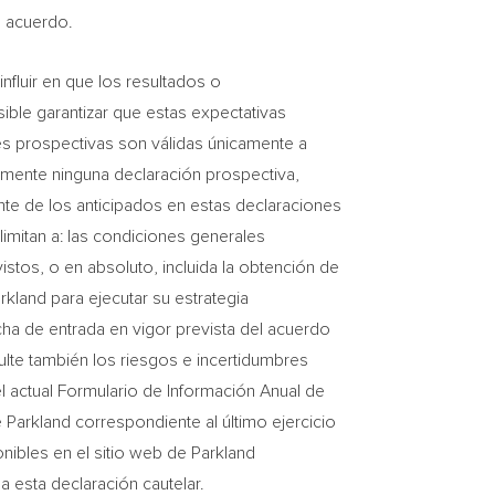
l acuerdo.
fluir en que los resultados o
ible garantizar que estas expectativas
es prospectivas son válidas únicamente a
camente ninguna declaración prospectiva,
ente de los anticipados en estas declaraciones
mitan a: las condiciones generales
stos, o en absoluto, incluida la obtención de
rkland para ejecutar su estrategia
echa de entrada en vigor prevista del acuerdo
ulte también los riesgos e incertidumbres
el actual Formulario de Información Anual de
 Parkland correspondiente al último ejercicio
nibles en el sitio web de Parkland
 esta declaración cautelar.