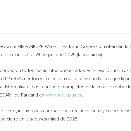
wswire-HISPANIC PR WIRE/ — Parkland Corporation («Parkland», «n
 de accionistas el 24 de junio de 2025 (la «reunión»).
robaron todos los asuntos presentados en la reunión, incluida la
P (el «Acuerdo») y la elección de los diez candidatos que figuran 
r Informativa»). Los resultados completos de la votación sobre lo
l SEDAR+ de Parkland en
www.sedarplus.ca
.
 cierre, incluidas las aprobaciones reglamentarias y la aprobación
 se cierre en la segunda mitad de 2025.