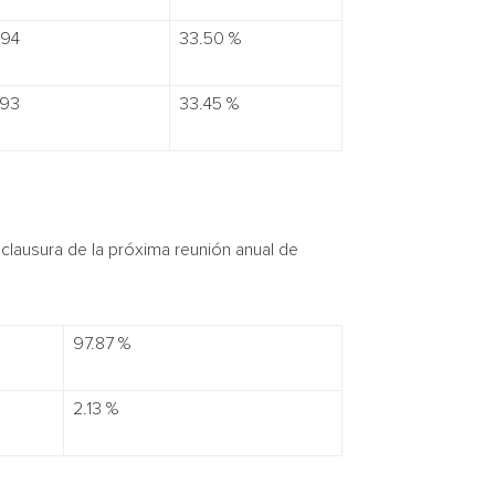
294
33.50 %
393
33.45 %
lausura de la próxima reunión anual de
97.87 %
2.13 %