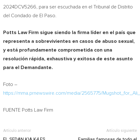
2024DCV5266, para ser escuchada en el Tribunal de Distrito
del
Condado de El Paso
.
Potts Law Firm sigue siendo la firma líder en el país que
representa a sobrevivientes en casos de abuso sexual,
y está profundamente comprometida con una
resolución rápida, exhaustiva y exitosa de este asunto
para el Demandante.
Foto –
https://mma.prnewswire.com/media/2565775/Mugshot_for_Ali
FUENTE Potts Law Firm
Artículo anterior
Artículo siguiente
EL SEDAN KIA K4 ES
Familias famosas de todo el