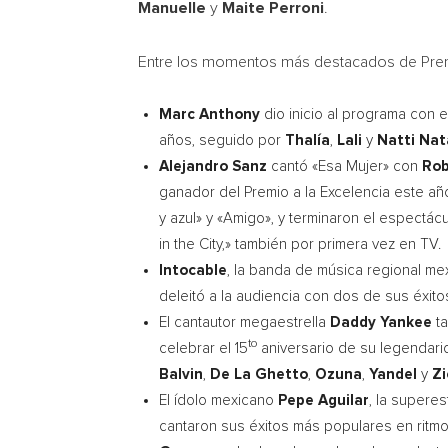
Manuelle
y
Maite Perroni
.
Entre los momentos más destacados de Prem
Marc Anthony
dio inicio al programa con e
años, seguido por
Thalía
,
Lali
y
Natti Na
Alejandro Sanz
cantó «Esa Mujer» con
Rob
ganador del Premio a la Excelencia este añ
y azul» y «Amigo», y terminaron el espectá
in the City,» también por primera vez en TV.
Intocable
, la banda de música regional me
deleitó a la audiencia con dos de sus éxito
El cantautor megaestrella
Daddy Yankee
t
to
celebrar el 15
aniversario de su legendari
Balvin
,
De La Ghetto
,
Ozuna
,
Yandel
y
Zi
El ídolo mexicano
Pepe Aguilar
, la superes
cantaron sus éxitos más populares en ritm