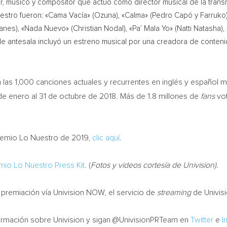
, músico y compositor que actuó como director musical de la trans
stro fueron: «Cama Vacía» (Ozuna), «Calma» (Pedro Capó y Farruko), «
uanes), «
Nada Nuevo
» (
Christian Nodal
), «Pa’ Mala Yo» (
Natti Natasha
)
a de antesala incluyó un estreno musical por una creadora de conten
las 1,000 canciones actuales y recurrentes en inglés y español m
 de enero al 31 de octubre de 2018. Más de 1.8 millones de
fans
vot
Premio Lo Nuestro de 2019,
clic aquí
.
mio Lo Nuestro Press Kit
. (
Fotos y videos cortesía de Univision).
premiación vía Univision NOW, el servicio de
streaming
de Univisi
ormación sobre Univision y sigan @UnivisionPRTeam en
Twitter
e
I