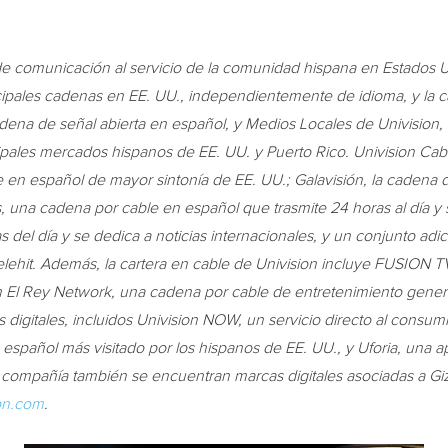
de comunicación al servicio de la comunidad hispana en Estados U
ncipales cadenas en EE. UU., independientemente de idioma, y la 
adena de señal abierta en español, y Medios Locales de Univision,
ncipales mercados hispanos de EE. UU. y
Puerto Rico
. Univision Ca
 en español de mayor sintonía de EE. UU.; Galavisión, la cadena 
s, una cadena por cable en español que trasmite 24 horas al día y
 del día y se dedica a noticias internacionales, y un conjunto adic
ehit. Además, la cartera en cable de Univision incluye FUSION TV,
 en El Rey Network, una cadena por cable de entretenimiento gener
s digitales, incluidos Univision NOW, un servicio directo al consum
 en español más visitado por los hispanos de EE. UU., y Uforia, una 
la compañía también se encuentran marcas digitales asociadas a
ion.com
.