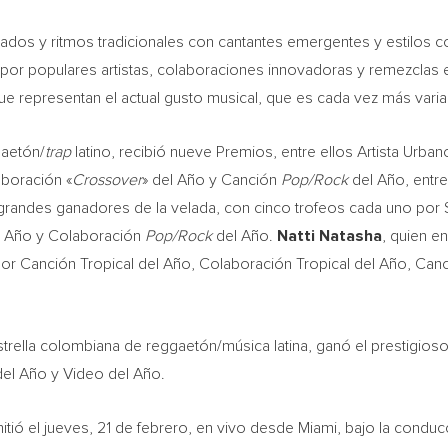
ados y ritmos tradicionales con cantantes emergentes y estilos
n por populares artistas, colaboraciones innovadoras y remezclas
e representan el actual gusto musical, que es cada vez más vari
gaetón/
trap
latino, recibió nueve Premios, entre ellos Artista Urba
boración «
Crossover
» del Año y Canción
Pop/Rock
del Año, entre
grandes ganadores de la velada, con cinco trofeos cada uno por S
 Año y Colaboración
Pop/Rock
del Año.
Natti Natasha
, quien e
r Canción Tropical del Año, Colaboración Tropical del Año, Can
strella colombiana de reggaetón/música latina, ganó el prestigioso
 del Año y Video del Año.
tió el jueves, 21 de febrero, en vivo desde
Miami
, bajo la condu