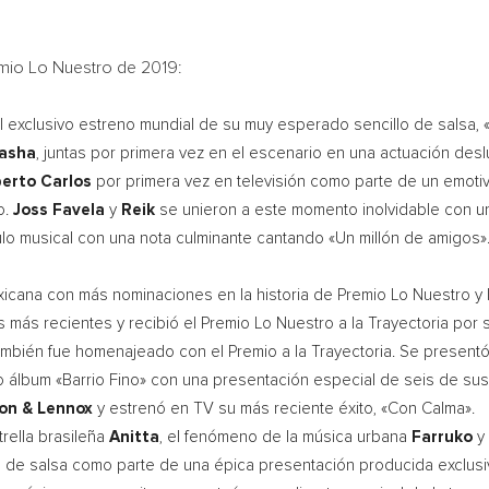
io Lo Nuestro de 2019:
l exclusivo estreno mundial de su muy esperado sencillo de salsa, 
tasha
, juntas por primera vez en el escenario en una actuación des
erto Carlos
por primera vez en televisión como parte de un emotiv
o.
Joss Favela
y
Reik
se unieron a este momento inolvidable con un
culo musical con una nota culminante cantando «Un millón de amigos
xicana con más nominaciones en la historia de Premio Lo Nuestro y
s más recientes y recibió el Premio Lo Nuestro a la Trayectoria por 
ambién fue homenajeado con el Premio a la Trayectoria. Se present
o álbum «Barrio Fino» con una presentación especial de seis de su
on & Lennox
y estrenó en TV su más reciente éxito, «Con Calma».
trella brasileña
Anitta
, el fenómeno de la música urbana
Farruko
y 
o de salsa como parte de una épica presentación producida exclus