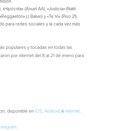
misión.
Hipócrita» (Anuel AA), «Justicia» (
Natti
, «Reggaetón» (J Balvin) y «Te Vi» (Piso 21).
ido para redes sociales y la cada vez más
ás populares y tocadas en todas las
aron por internet del 8 al 21 de enero para
on, disponible en
iOS
,
Android
e
internet
.
nstagram
.