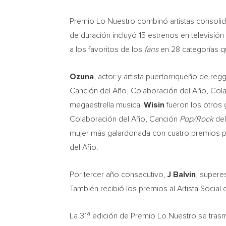
Premio Lo Nuestro combinó artistas consolid
de duración incluyó 15 estrenos en televisió
a los favoritos de los
fans
en 28 categorías qu
Ozuna
, actor y artista puertorriqueño de reg
Canción del Año, Colaboración del Año, Cola
megaestrella musical
Wisin
fueron los otros 
Colaboración del Año, Canción
Pop/Rock
del
mujer más galardonada con cuatro premios po
del Año.
Por tercer año consecutivo,
J Balvin
, supere
También recibió los premios al Artista Social
a
La 31
edición de Premio Lo Nuestro se trasmi