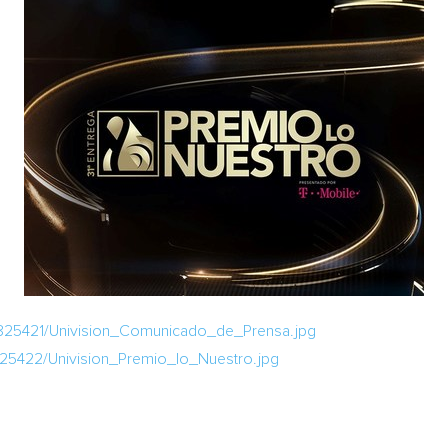
825421/Univision_Comunicado_de_Prensa.jpg
25422/Univision_Premio_lo_Nuestro.jpg