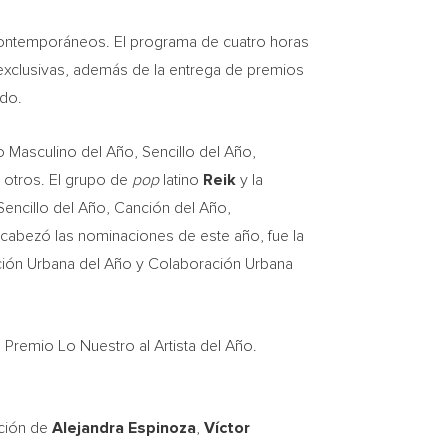
 contemporáneos. El programa de cuatro horas
 exclusivas, además de la entrega de premios
ado.
no Masculino del Año, Sencillo del Año,
 otros. El grupo de
pop
latino
Reik
y la
encillo del Año, Canción del Año,
ncabezó las nominaciones de este año, fue la
ción Urbana del Año y Colaboración Urbana
 Premio Lo Nuestro al Artista del Año.
cción de
Alejandra Espinoza
,
Víctor