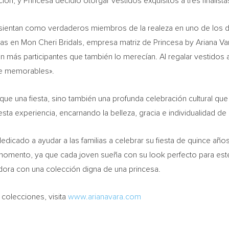
ón, y Princesa decidió otorgar vestidos exquisitos a tres finalist
ientan como verdaderos miembros de la realeza en uno de los dí
ntas en Mon Cheri Bridals, empresa matriz de Princesa by
Ariana Va
 más participantes que también lo merecían. Al regalar vestidos a
de memorables».
 que una fiesta, sino también una profunda celebración cultural que 
sta experiencia, encarnando la belleza, gracia e individualidad de c
dicado a ayudar a las familias a celebrar su fiesta de quince años 
 momento, ya que cada joven sueña con su look perfecto para est
vadora con una colección digna de una princesa.
 colecciones, visita
www.arianavara.com