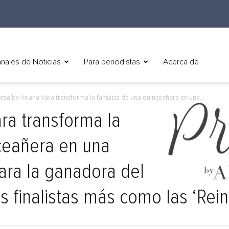
nales de Noticias
Para periodistas
Acerca de
cesa by Ariana Vara transforma la fantasía de una quinceañera en una...
ra transforma la
ceañera en una
para la ganadora del
es finalistas más como las ‘Rein