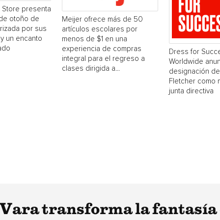
Store presenta
 de otoño de
Meijer ofrece más de 50
rizada por sus
artículos escolares por
s y un encanto
menos de $1 en una
ado
experiencia de compras
Dress for Succ
integral para el regreso a
Worldwide anun
clases dirigida a...
designación de
Fletcher como 
junta directiva
 Vara transforma la fantasía