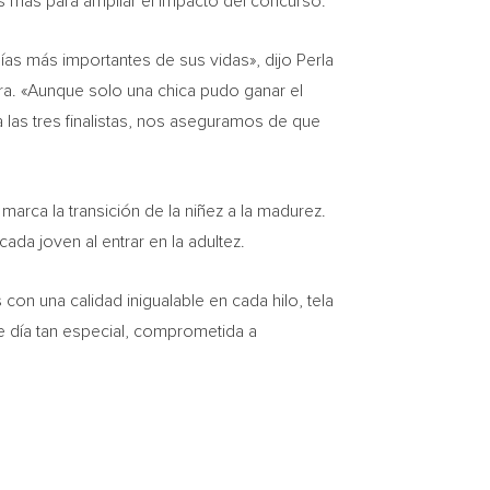
as más para ampliar el impacto del concurso.
as más importantes de sus vidas», dijo
Perla
ra
. «Aunque solo una chica pudo ganar el
 las tres finalistas, nos aseguramos de que
marca la transición de la niñez a la madurez.
ada joven al entrar en la adultez.
con una calidad inigualable en cada hilo, tela
e día tan especial, comprometida a