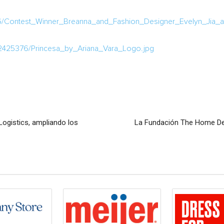
/Contest_Winner_Breanna_and_Fashion_Designer_Evelyn_Jia_at
2425376/Princesa_by_Ariana_Vara_Logo.jpg
gistics, ampliando los
La Fundación The Home Dep