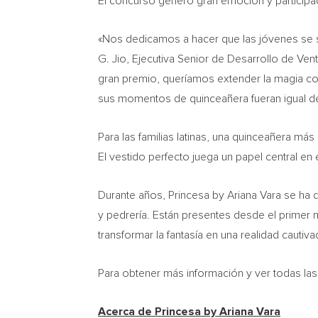
El concurso generó gran emoción y participaci
«Nos dedicamos a hacer que las jóvenes se s
G. Jio
, Ejecutiva Senior de Desarrollo de Ve
gran premio, queríamos extender la magia con
sus momentos de quinceañera fueran igual 
Para las familias latinas, una quinceañera más
El vestido perfecto juega un papel central en e
Durante años, Princesa by Ariana Vara se ha de
y pedrería. Están presentes desde el primer
transformar la fantasía en una realidad cauti
Para obtener más información y ver todas las
Acerca de Princesa by Ariana Vara