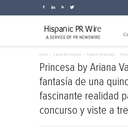
Hispanic
Ca
Inicio
Canal de noticias
Fashion & Beauty
Prin
PR
Princesa by Ariana Va
fantasía de una quin
Wire
fascinante realidad 
concurso y viste a tr