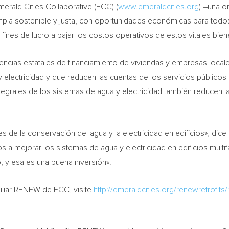
erald Cities Collaborative (ECC) (
www.emeraldcities.org
) –una o
mpia sostenible y justa, con oportunidades económicas para todo
n fines de lucro a bajar los costos operativos de estos vitales bie
ncias estatales de financiamiento de viviendas y empresas locales
electricidad y que reducen las cuentas de los servicios públicos 
tegrales de los sistemas de agua y electricidad también reducen
de la conservación del agua y la electricidad en edificios», dice
s a mejorar los sistemas de agua y electricidad en edificios mult
 y esa es una buena inversión».
iliar RENEW de ECC, visite
http://emeraldcities.org/renewretrofits