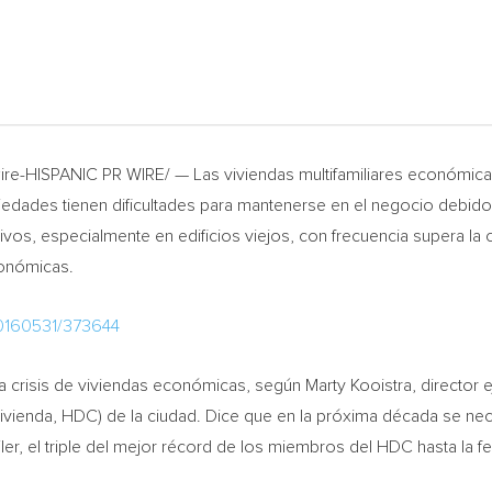
ire-HISPANIC PR WIRE/ — Las viviendas multifamiliares económic
iedades tienen dificultades para mantenerse en el negocio debido
ivos, especialmente en edificios viejos, con frecuencia supera la
conómicas.
20160531/373644
ta crisis de viviendas económicas, según
Marty Kooistra
, director
ivienda, HDC) de la ciudad. Dice que en la próxima década se n
ler, el triple del mejor récord de los miembros del HDC hasta la f