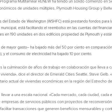
l Programa Multifamiliar RENEW ha tenido un sólido comienzo en
S
 económicos de unidades múltiples, Plymouth Housing Group y Bell
as del Estado de
Washington
(WSHFC) está prestando fondos para la
ca municipal, está facilitando el reembolso en las cuentas del financ
es en 190 unidades en dos edificios propiedad de
Plymouth
y están
 de mayor gasto– ha bajado más del 50 por ciento en comparación con
o), y el consumo de electricidad ha bajado 10 por ciento.
s la culminación de años de trabajo en colaboración que lleva a 
vivienda», dice el director de Emerald Cities Seattle,
Steve Gelb
. 
ario actual de viviendas económicas en la región del Estrecho de
levar a una escala nacional. «Cada mercado, cada ciudad, cada 
de empresas de servicios públicos con proyectos de reconversión s
 facilitar transacciones que generen beneficios mensurables y conf