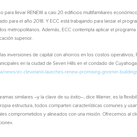
do para llevar RENEW a casi 20 edificios multifamiliares económi
tado para el año 2018. Y ECC está trabajando para lanzar el progr
dos metropolitanos. Además, ECC contempla aplicar el programa 
cación superior.
 inversiones de capital con ahorros en los costos operativos, 
unicipales en la ciudad de
Seven Hills
en el condado de
Cuyahoga
ia/news/ec-cleveland-launches-renew-promising-greener-buildings-
s similares –y la clave de su éxito–, dice Warner, es la flexibili
pia estructura, todos comparten características comunes y usan
ales comprometidos y alineados con una misión. Ofrecemos al clie
cione».