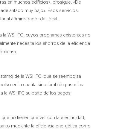
oras en muchos edificios», prosigue. «De
r adelantado muy bajo». Esos servicios
ar al administrador del local.
 a la WSHFC, cuyos programas existentes no
lmente necesita los ahorros de la eficiencia
nómicas».
préstamo de la WSHFC, que se reembolsa
bolso en la cuenta sino también pasar las
á a la WSHFC su parte de los pagos
 que no tienen que ver con la electricidad,
anto mediante la eficiencia energética como