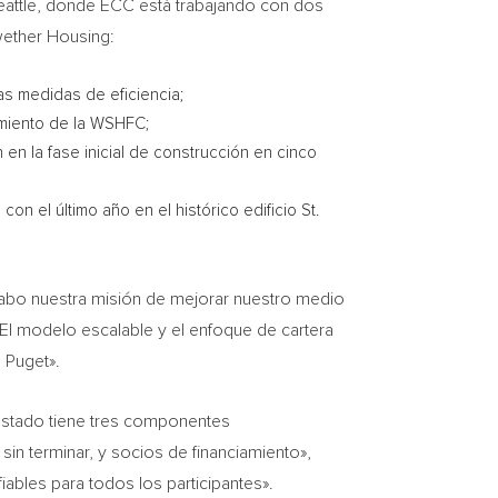
eattle
, donde ECC está trabajando con dos
wether Housing:
s medidas de eficiencia;
iamiento de la WSHFC;
 en la fase inicial de construcción en cinco
 el último año en el histórico edificio St.
cabo nuestra misión de mejorar nuestro medio
«El modelo escalable y el enfoque de cartera
 Puget».
estado tiene tres componentes
in terminar, y socios de financiamiento»,
iables para todos los participantes».