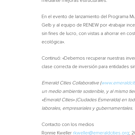
mediante mejoras estructurales.
En el evento de lanzamiento del Programa Mul
Gelb y al equipo de RENEW por «trabajar inc
sin fines de lucro, con vistas a ahorrar en c
ecológica».
Continuó: «Debemos recuperar nuestras inver
clase correcta de inversión para entidades 
Emerald Cities Collaborative (
www.emeraldciti
un medio ambiente sostenible, y al mismo ti
«Emerald Cities» (Ciudades Esmeralda) en todo
laborales, empresariales y gubernamentales.
Contacto con los medios
Ronnie Kweller
rkweller@emeraldcities.org
; 