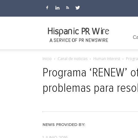
Hispanic
Ca
Inicio
Canal de noticias
Human Interest
Progra
PR
Programa ‘RENEW’ ofr
problemas para reso
Wire
NEWS PROVIDED BY:
1 JUNIO 2016