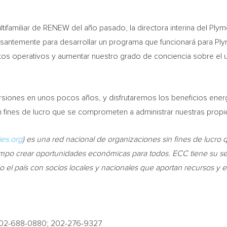
tifamiliar de RENEW del año pasado, la directora interina del Pl
esantemente para desarrollar un programa que funcionará para
Ply
ostos operativos y aumentar nuestro grado de conciencia sobre el 
siones en unos pocos años, y disfrutaremos los beneficios ener
sin fines de lucro que se comprometen a administrar nuestras pr
es.org
)
es una red nacional de organizaciones sin fines de lucro
empo crear oportunidades económicas para todos. ECC tiene su se
 el país con socios locales y nacionales que aportan recursos y e
202-688-0880; 202-276-9327