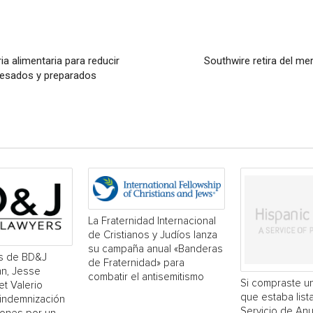
ia alimentaria para reducir
Southwire retira del me
ocesados y preparados
La Fraternidad Internacional
de Cristianos y Judíos lanza
su campaña anual «Banderas
s de BD&J
de Fraternidad» para
n, Jesse
combatir el antisemitismo
Si compraste un
et Valerio
que estaba list
 indemnización
Servicio de An