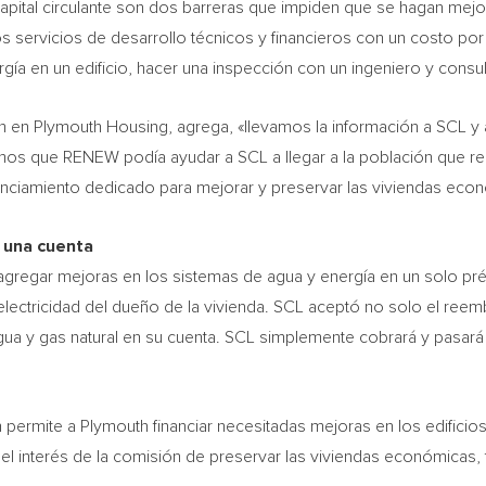
 capital circulante son dos barreras que impiden que se hagan mej
 servicios de desarrollo técnicos y financieros con un costo po
gía en un edificio, hacer una inspección con un ingeniero y consult
n en Plymouth Housing, agrega, «llevamos la información a SCL y
mos que RENEW podía ayudar a SCL a llegar a la población que rea
anciamiento dedicado para mejorar y preservar las viviendas eco
 una cuenta
agregar mejoras en los sistemas de agua y energía en un solo 
electricidad del dueño de la vivienda. SCL aceptó no solo el reem
agua y gas natural en su cuenta. SCL simplemente cobrará y pasar
n permite a
Plymouth
financiar necesitadas mejoras en los edificios
 interés de la comisión de preservar las viviendas económicas, t