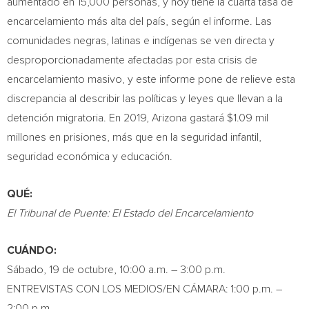
aumentado en 15,000 personas, y hoy tiene la cuarta tasa de
encarcelamiento más alta del país, según el informe. Las
comunidades negras, latinas e indígenas se ven directa y
desproporcionadamente afectadas por esta crisis de
encarcelamiento masivo, y este informe pone de relieve esta
discrepancia al describir las políticas y leyes que llevan a la
detención migratoria. En 2019,
Arizona
gastará
$1.09 mil
millones en prisiones, más que en la seguridad infantil,
seguridad económica y educación.
QUÉ:
El Tribunal de Puente: El Estado del Encarcelamiento
CUÁNDO:
Sábado, 19 de octubre,
10:00 a.m.
–
3:00 p.m.
ENTREVISTAS CON LOS MEDIOS/EN CÁMARA:
1:00 p.m.
–
2:00 p.m.