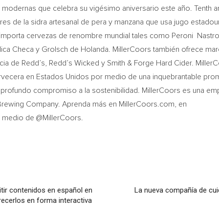
s modernas que celebra su vigésimo aniversario este año. Tenth 
res de la sidra artesanal de pera y manzana que usa jugo estado
a importa cervezas de renombre mundial tales como Peroni Nastr
pública Checa y Grolsch de Holanda. MillerCoors también ofrece ma
cia de Redd’s, Redd’s Wicked y Smith & Forge Hard Cider. Miller
ervecera en Estados Unidos por medio de una inquebrantable pr
y profundo compromiso a la sostenibilidad. MillerCoors es una em
 Brewing Company. Aprenda más en MillerCoors.com, en
r medio de @MillerCoors.
tir contenidos en español en
La nueva compañía de cuid
frecerlos en forma interactiva