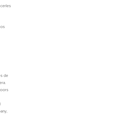
cerles
los
es de
era.
Coors
l
any,