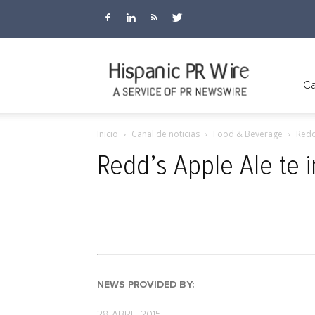
Hispanic
Ca
Inicio
Canal de noticias
Food & Beverage
Redd
PR
Redd’s Apple Ale te i
Wire
NEWS PROVIDED BY:
28 ABRIL 2015