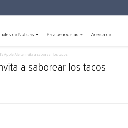
nales de Noticias
Para periodistas
Acerca de
’s Apple Ale te invita a saborear los tacos
nvita a saborear los tacos