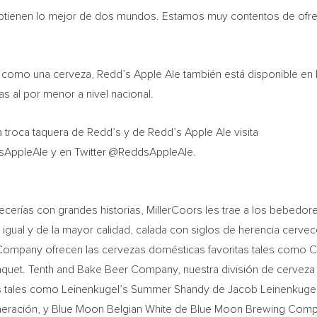
obtienen lo mejor de dos mundos. Estamos muy contentos de ofre
como una cerveza, Redd’s Apple Ale también está disponible en 
s al por menor a nivel nacional.
a troca taquera de Redd’s y de Redd’s Apple Ale visita
ppleAle y en Twitter @ReddsAppleAle.
cerías con grandes historias, MillerCoors les trae a los bebedor
igual y de la mayor calidad, calada con siglos de herencia cervec
ompany ofrecen las cervezas domésticas favoritas tales como 
s Banquet. Tenth and Bake Beer Company, nuestra división de cerveza
zas tales como Leinenkugel’s Summer Shandy de Jacob Leinenkuge
neración, y Blue Moon Belgian White de Blue Moon Brewing Comp