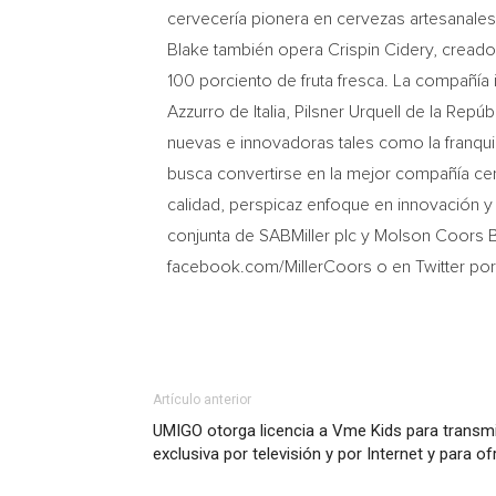
cervecería pionera en cervezas artesanale
Blake también opera Crispin Cidery, creado
100 porciento de fruta fresca. La compañí
Azzurro de Italia, Pilsner Urquell de la Re
nuevas e innovadoras tales como la franqui
busca convertirse en la mejor compañía c
calidad, perspicaz enfoque en innovación 
conjunta de SABMiller plc y Molson Coors
facebook.com/MillerCoors o en Twitter po
Artículo anterior
UMIGO otorga licencia a Vme Kids para transmi
exclusiva por televisión y por Internet y para o