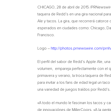
CHICAGO, 28 de abril de 2015 /PRNewswire
taquera de Redd’s en una gira nacional para
Ale y tacos. La gira, que recorrerá catorc
esperados en ciudades como: Chicago, Dal
Francisco.
Logo –
http://photos.prnewswire.com/prn
El perfil del sabor de Redd’s Apple Ale, u
volumen, empareja perfectamente con el q
primavera y verano, la troca taquera de Red
para invitar a los fans de edad legal un ta
una variedad de juegos traídos por Redd’s.
«A todo el mundo le fascinan los tacos y ca
de innovaciónes de MillerCoors. «A la gen