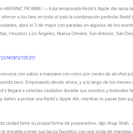
-HISPANIC PR WIRE/ — Esta temporada Redd’s Apple Ale lanza la
 ofrecer a los fans en todo el país la combinación perfecta: Redd’
e ciudades, abre el 3 de mayo con paradas en algunos de los eve
las, Houston, Los Ángeles, Nueva Orleáns, San Antonio, San Die
h/20140812/135317
na cerveza con sabor a manzana con cinco por ciento de alcohol po
uerido taco. Empezando desde ahora, y a lo largo de los meses
d’s llegará a selectas ciudades durante sus eventos y festivales f
co y darles a probar una Redd’s Apple Ale, mientras lo pasan bien j
da ciudad tiene su propia forma de prepararlos», dijo Anup Shah, 
te le encanta comer sus tacos favoritos con una soda de manzana 