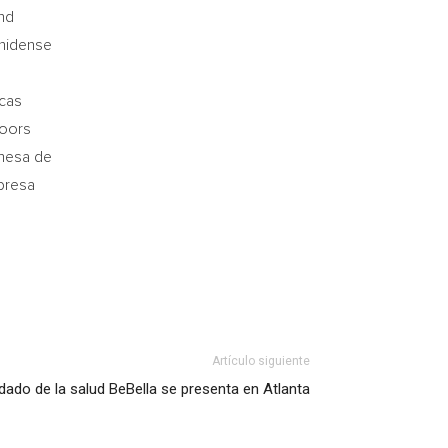
and
unidense
o
rcas
Coors
omesa de
presa
Artículo siguiente
ado de la salud BeBella se presenta en Atlanta