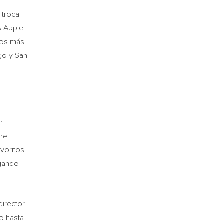
 troca
s Apple
ntos más
go y San
r
 de
avoritos
ugando
director
o hasta