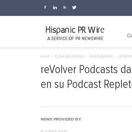
Hispanic
Ca
Inicio
Canal de noticias
Entertainment
reVolver
PR
reVolver Podcasts da 
en su Podcast Replet
Wire
NEWS PROVIDED BY:
6 JUNIO 2025