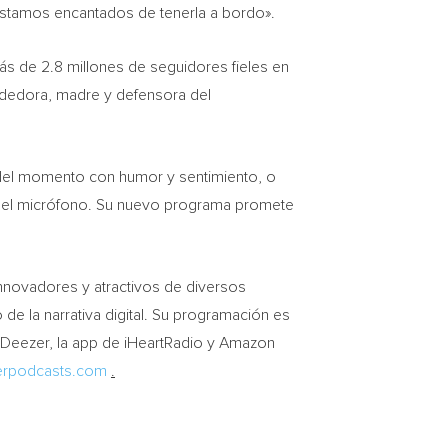
 estamos encantados de tenerla a bordo».
más de 2.8 millones de seguidores fieles en
dedora, madre y defensora del
es del momento con humor y sentimiento, o
 del micrófono. Su nuevo programa promete
innovadores y atractivos de diversos
de la narrativa digital. Su programación es
, Deezer, la app de iHeartRadio y Amazon
erpodcasts.com
.