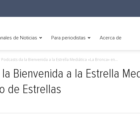
nales de Noticias
Para periodistas
Acerca de
 Podcasts da la Bienvenida a la Estrella Mediática «La Bronca» en...
la Bienvenida a la Estrella Me
o de Estrellas