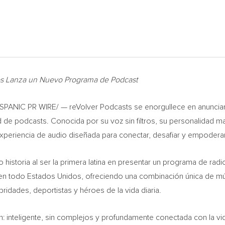
s Lanza un Nuevo Programa de Podcast
PANIC PR WIRE/ — reVolver Podcasts se enorgullece en anunciar
d de podcasts. Conocida por su voz sin filtros, su personalidad ma
xperiencia de audio diseñada para conectar, desafiar y empoderar 
o historia al ser la primera latina en presentar un programa de ra
 en todo Estados Unidos, ofreciendo una combinación única de mú
idades, deportistas y héroes de la vida diaria.
: inteligente, sin complejos y profundamente conectada con la vi