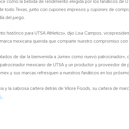
e como la bebida de rendimiento elegida por los fanáticos de UTSA
 de todo Texas, junto con cupones impresos y cupones de compra
ía del juego.
histórico para UTSA Athletics», dijo Lisa Campos, vicepresident
a marca mexicana querida que comparte nuestro compromiso con l
antados de dar la bienvenida a Jumex como nuevo patrocinador», 
 patrocinador mexicano de UTSA y un productor y proveedor de pr
x y sus marcas refresquen a nuestros fanáticos en los próxim
ia y la sabrosa cartera detrás de Vilore Foods, su cartera de marc
m
.