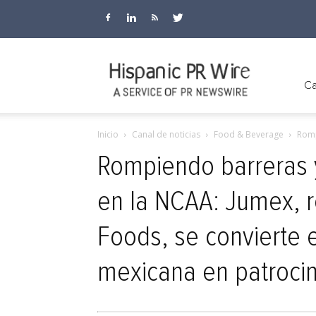
Hispanic
Ca
Inicio
Canal de noticias
Food & Beverage
Romp
PR
Rompiendo barreras y
en la NCAA: Jumex, r
Wire
Foods, se convierte 
mexicana en patrocin