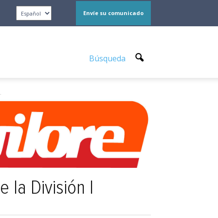
Envíe su comunicado
Búsqueda
.
la División I