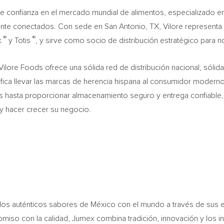
 confianza en el mercado mundial de alimentos, especializado en l
te conectados. Con sede en San Antonio, TX, Vilore representa u
®
®
x
y Totis
, y sirve como socio de distribución estratégico para 
lore Foods ofrece una sólida red de distribución nacional, sólid
nifica llevar las marcas de herencia hispana al consumidor moderno
 hasta proporcionar almacenamiento seguro y entrega confiable,
e y hacer crecer su negocio.
s auténticos sabores de México con el mundo a través de sus ex
omiso con la calidad, Jumex combina tradición, innovación y los 