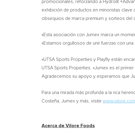
promocionales, reforzando a Hydrolit +Advanc
exhibición de productos en minoristas clave
obsequios de marca premium y sorteos del d
«Esta asociación con Jumex marca un momento 
«Estamos orgullosos de unir fuerzas con un
«UTSA Sports Properties y Playfly están enc
UTSA Sports Properties. «Jumex es el primer
Agradecemos su apoyo y esperamos que Jume
Para una mirada más profunda a la rica herenc
Costeña, Jumex y más, visite
www.vilore.co
Acerca de Vilore Foods