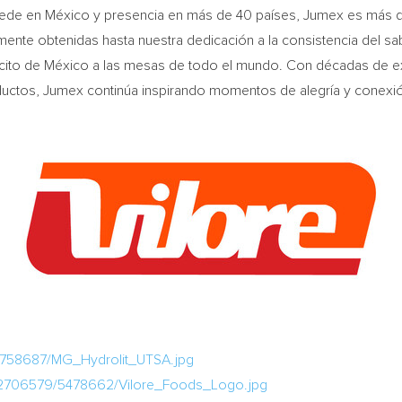
sede en México y presencia en más de 40 países, Jumex es más q
ente obtenidas hasta nuestra dedicación a la consistencia del sab
dacito de México a las mesas de todo el mundo. Con décadas de e
roductos, Jumex continúa inspirando momentos de alegría y conexió
2758687/MG_Hydrolit_UTSA.jpg
/2706579/5478662/Vilore_Foods_Logo.jpg