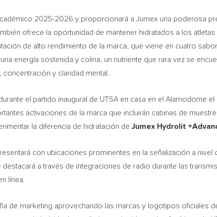
 académico 2025-2026 y proporcionará a Jumex una poderosa pr
ambién ofrece la oportunidad de mantener hidratados a los atleta
atación de alto rendimiento de la marca, que viene en cuatro sabo
a una energía sostenida y colina, un nutriente que rara vez se encu
 concentración y claridad mental.
 durante el partido inaugural de UTSA en casa en el Alamodome el 
tantes activaciones de la marca que incluirán cabinas de muestr
rimentar la diferencia de hidratación de
Jumex Hydrolit +Adva
sentará con ubicaciones prominentes en la señalización a nivel 
 destacará a través de integraciones de radio durante las transmi
n línea.
aña de marketing aprovechando las marcas y logotipos oficiales 